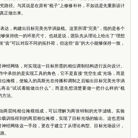
研究路径。与其说是在原有“梳子”上修修补补，不如说是先重新设计
它真正做出来。
表达，构建出目标完美光学涡旋梳。这里所谓“完美”，指的是各个
能够保持统一的环形尺寸。也就是说，团队先从理论上给出了“理想
根“齿”可以对应不同的拓扑荷，但这些“齿”的大小能够保持一致，
射神经网络，对实现这一目标所需的相位调制结构进行反向设计。
作中承担的是实现工具的角色，它不是直接‘凭空生成’光场，而是
相位掩模，使输入的高斯光在传播和调制之后输出目标完美光学涡
具再去“试试看能做出什么”，而是先想清楚要做一把什么样的“梳
的方法。
由两层纯相位掩模组成，可以理解为两张特制的光学滤镜。实验
加载训练得到的两层相位掩模，实现了目标光场的输出。这也意味
射神经网络这一手段，更在于建立了从理论构型、目标光场设计，
链路。