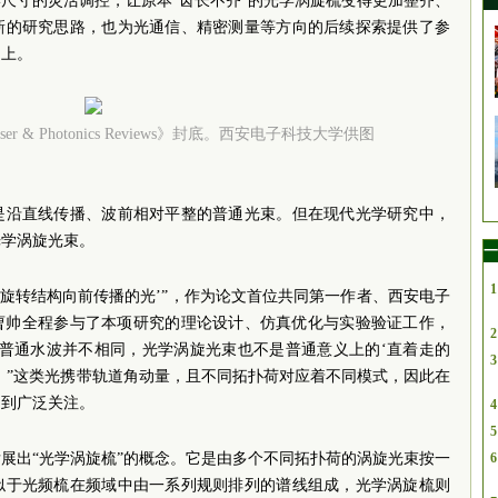
尺寸的灵活调控，让原本“齿长不齐”的光学涡旋梳变得更加整齐、
新的研究思路，也为光通信、精密测量等方向的后续探索提供了参
》上。
 & Photonics Reviews》封底。西安电子科技大学供图
是沿直线传播、波前相对平整的普通光束。但在现代光学研究中，
光学涡旋光束。
一
1
着旋转结构向前传播的光’”，作为论文首位共同第一作者、西安电子
生曹帅全程参与了本项研究的理论设计、仿真优化与实验验证工作，
2
与普通水波并不相同，光学涡旋光束也不是普通意义上的‘直着走的
3
。”这类光携带轨道角动量，且不同拓扑荷对应着不同模式，因此在
受到广泛关注。
4
5
展出“光学涡旋梳”的概念。它是由多个不同拓扑荷的涡旋光束按一
6
似于光频梳在频域中由一系列规则排列的谱线组成，光学涡旋梳则