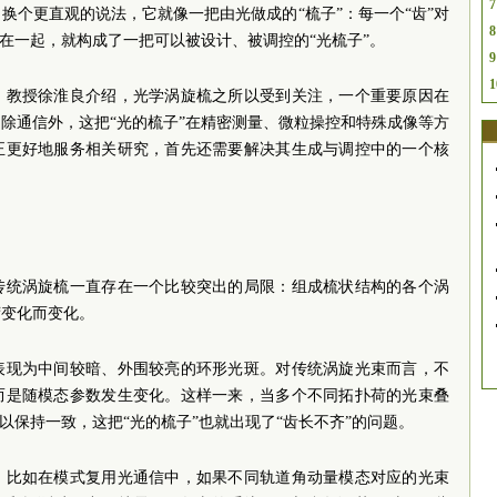
7
换个更直观的说法，它就像一把由光做成的“梳子”：每一个“齿”对
8
合在一起，就构成了一把可以被设计、被调控的“光梳子”。
9
1
、教授徐淮良介绍，光学涡旋梳之所以受到关注，一个重要原因在
除通信外，这把“光的梳子”在精密测量、微粒操控和特殊成像等方
正更好地服务相关研究，首先还需要解决其生成与调控中的一个核
传统涡旋梳一直存在一个比较突出的局限：组成梳状结构的各个涡
荷变化而变化。
表现为中间较暗、外围较亮的环形光斑。对传统涡旋光束而言，不
而是随模态参数发生变化。这样一来，当多个不同拓扑荷的光束叠
以保持一致，这把“光的梳子”也就出现了“齿长不齐”的问题。
。比如在模式复用光通信中，如果不同轨道角动量模态对应的光束