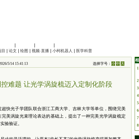
信息科学
|
地球科学
|
数理科学
|
管理综合
项目
|
论文
|
绘图
|
视频·直播
|
小柯机器人
|
医学科普
相
14 15:41:13
选择字号：
小
中
大
1
2
控难题 让光学涡旋梳迈入定制化阶段
3
4
5
院超快光子学团队联合浙江工商大学、吉林大学等单位，围绕完美
6
在完美涡旋光束理论表达的基础上，提出了一种完美光学涡旋梳定
7
了实验验证。
8