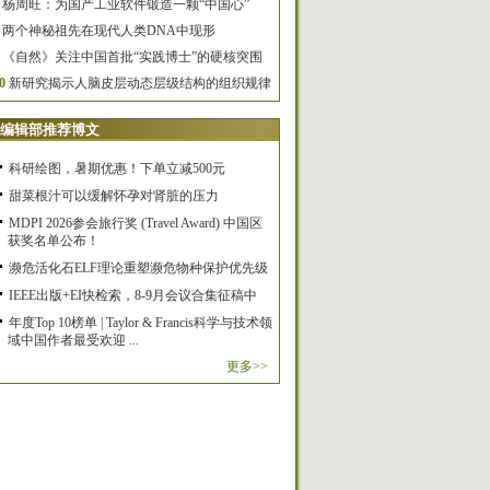
杨周旺：为国产工业软件锻造一颗“中国心”
两个神秘祖先在现代人类DNA中现形
《自然》关注中国首批“实践博士”的硬核突围
0
新研究揭示人脑皮层动态层级结构的组织规律
编辑部推荐博文
科研绘图，暑期优惠！下单立减500元
甜菜根汁可以缓解怀孕对肾脏的压力
MDPI 2026参会旅行奖 (Travel Award) 中国区
获奖名单公布！
濒危活化石ELF理论重塑濒危物种保护优先级
IEEE出版+EI快检索，8-9月会议合集征稿中
年度Top 10榜单 | Taylor & Francis科学与技术领
域中国作者最受欢迎 ...
更多>>