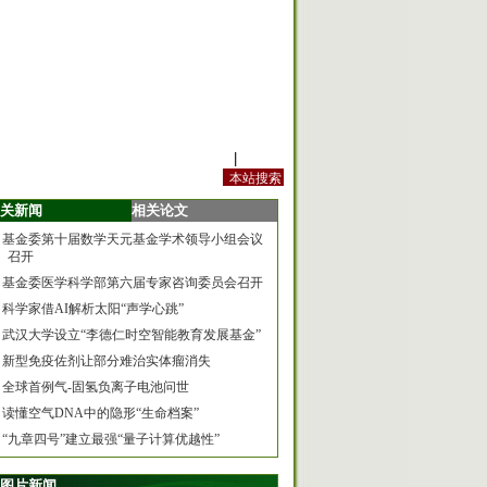
站内规定
|
手机版
关新闻
相关论文
基金委第十届数学天元基金学术领导小组会议
召开
基金委医学科学部第六届专家咨询委员会召开
科学家借AI解析太阳“声学心跳”
武汉大学设立“李德仁时空智能教育发展基金”
新型免疫佐剂让部分难治实体瘤消失
全球首例气-固氢负离子电池问世
读懂空气DNA中的隐形“生命档案”
“九章四号”建立最强“量子计算优越性”
图片新闻