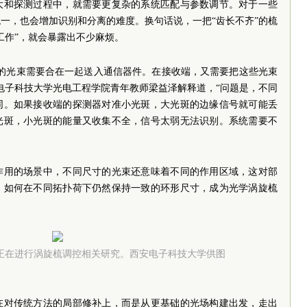
大和探测过程中，就需要更复杂的系统匹配与参数调节。对于一些
一，也会增加识别和分离的难度。换句话说，一把“齿长不齐”的梳
工作”，就会暴露出不少麻烦。
速的光束需要合在一起送入通信器件。在接收端，又需要把这些光束
电子科技大学光电工程学院青年教师梁益泽解释道，“问题是，不同
同。如果接收端的探测器对准小光斑，大光斑的边缘信号就可能丢
光斑，小光斑的能量又收集不全，信号太弱无法识别。系统需要不
作用的场景中，不同尺寸的光束还意味着不同的作用区域，这对部
，如何在不同拓扑荷下仍然保持一致的环形尺寸，成为光学涡旋梳
正在进行涡旋梳调控相关研究。西安电子科技大学供图
在对传统方法的局部修补上，而是从更基础的光场构建出发，走出