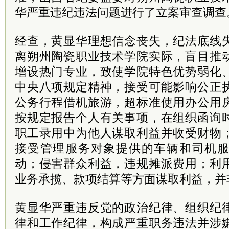
华严重违纪违法问题进行了立案审查调查
经查，黄显华理想信念丧失，纪法底线
离朔州陶瓷职业技术学院实际，盲目推
增设热门专业，致使学院特色优势弱化
中央八项规定精神，接受可能影响公正
公务行程借机旅游，超标准使用办公用
按规定报告个人有关事项，在组织函询
职工录用中为他人谋取利益并收受财物
接受管理服务对象提供的车辆和司机
动；侵害群众利益，违规摊派费用；利
业务承揽、款项结算等方面谋取利益，并
黄显华严重违反党的政治纪律、组织纪
律和工作纪律，构成严重职务违法并涉