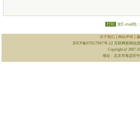
打印
发E-mail给
|
|
关于我们
网站声明
京ICP备07017567号-12
互联网新闻信息服
Copyright @ 2007-
地址：北京市海淀区中关村