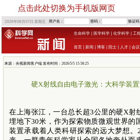
点击此处切换为手机版网页
生命科学
|
医学科学
|
化学科学
|
工
首页
|
新闻
|
博客
|
院士
|
人才
|
会议
来源：央视新闻客户端 发布时间：2026/5/5 15:58:25
硬X射线自由电子激光：大科学装置
在上海张江，一台总长超3公里的硬X射
埋地下30米，作为探索物质微观世界的
装置承载着人类科研探索的远大梦想。2