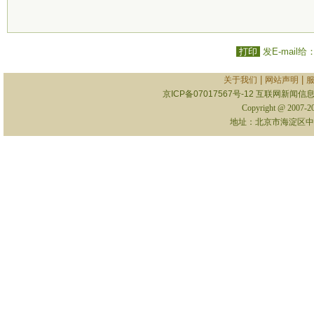
打印
发E-mail给
|
|
关于我们
网站声明
京ICP备07017567号-12
互联网新闻信息服
Copyright @ 2007-
地址：北京市海淀区中关村