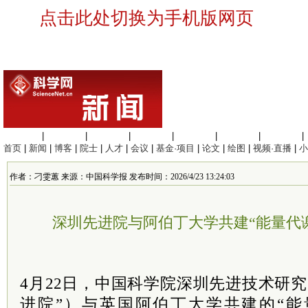
点击此处切换为手机版网页
生命科学
|
医学科学
|
化学科学
|
工程材料
|
信息科学
|
地球科学
|
数理科学
|
首页
|
新闻
|
博客
|
院士
|
人才
|
会议
|
基金·项目
|
论文
|
绘图
|
视频·直播
|
小
作者：刁雯蕙 来源：中国科学报 发布时间：2026/4/23 13:24:03
深圳先进院与阿伯丁大学共建“能量代
4月22日，中国科学院深圳先进技术研
进院”）与英国阿伯丁大学共建的“