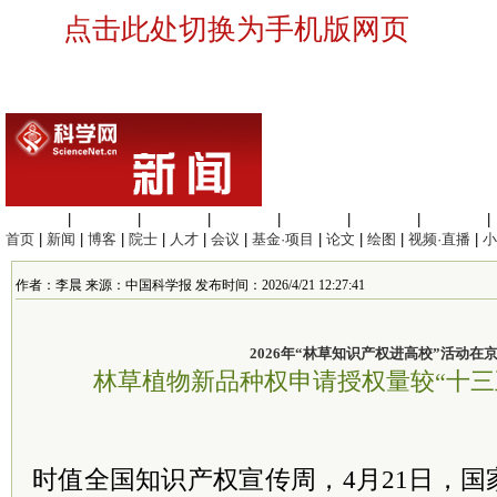
点击此处切换为手机版网页
生命科学
|
医学科学
|
化学科学
|
工程材料
|
信息科学
|
地球科学
|
数理科学
|
首页
|
新闻
|
博客
|
院士
|
人才
|
会议
|
基金·项目
|
论文
|
绘图
|
视频·直播
|
小
作者：李晨 来源：中国科学报 发布时间：2026/4/21 12:27:41
2026年“林草知识产权进高校”活动在
林草植物新品种权申请授权量较“十三五
时值全国知识产权宣传周，4月21日，