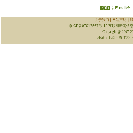
打印
发E-mail给
|
|
关于我们
网站声明
京ICP备07017567号-12
互联网新闻信息服
Copyright @ 2007-
地址：北京市海淀区中关村