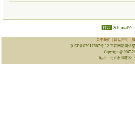
打印
发E-mail给
|
|
关于我们
网站声明
京ICP备07017567号-12
互联网新闻信息服
Copyright @ 2007-
地址：北京市海淀区中关村