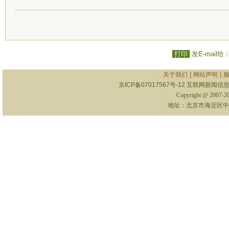
打印
发E-mail给
|
|
关于我们
网站声明
京ICP备07017567号-12
互联网新闻信息服
Copyright @ 2007-
地址：北京市海淀区中关村