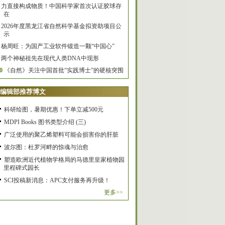
力直接构成物质！中国科学家首次认证胶球存
在
2026年度黑龙江省自然科学基金拟资助项目公
示
杨周旺：为国产工业软件锻造一颗“中国心”
两个神秘祖先在现代人类DNA中现形
0
《自然》关注中国首批“实践博士”的硬核突围
编辑部推荐博文
科研绘图，暑期优惠！下单立减500元
MDPI Books 图书类型介绍 (三)
广泛使用的聚乙烯塑料可能会损害你的肝脏
波尔图：杜罗河畔的惊魂与治愈
塑造欧洲近代植物学格局的马德里皇家植物园
里程碑式园长
SCI投稿新消息：APC支付服务再升级！
更多>>