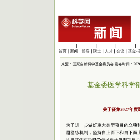
生命科学
|
医学科学
|
化学科学
|
工程材料
|
首页
|
新闻
|
博客
|
院士
|
人才
|
会议
|
基金·
来源：国家自然科学基金委员会 发布时间：2026/3/24
基金委医学科学
关于征集2027年
为了进一步做好重大类型项目的立项
题凝练机制，坚持自上而下和自下而