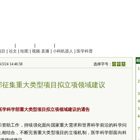
信息科学
|
地球科学
|
数理科学
|
管理综合
项目
|
论文
|
绘图
|
视频·直播
|
小柯机器人
|
医学科普
相
 14:46:58
选择字号：
小
中
大
1
2
部征集重大类型项目拟立项领域建议
3
4
5
度医学科学部重大类型项目拟立项领域建议的通告
6
和资助工作，持续强化面向国家重大需求和世界科学前沿的科学问
7
上相结合，不断完善重大类型项目的立项机制，医学科学部面向科