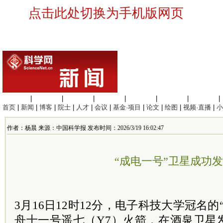
点击此处切换为手机版网页
生命科学
|
医学科学
|
化学科学
|
工程材料
|
信息科学
|
地球科学
|
数理科学
|
首页
|
新闻
|
博客
|
院士
|
人才
|
会议
|
基金·项目
|
论文
|
绘图
|
视频·直播
|
小
作者：杨晨 来源：中国科学报 发布时间：2026/3/19 16:02:47
“成电一号”卫星成功
3月16日12时12分，电子科技大学冠名
舟十一号遥七（Y7）火箭，在酒泉卫星