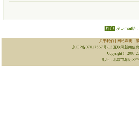
打印
发E-mail给
|
|
关于我们
网站声明
京ICP备07017567号-12
互联网新闻信息服
Copyright @ 2007-
地址：北京市海淀区中关村