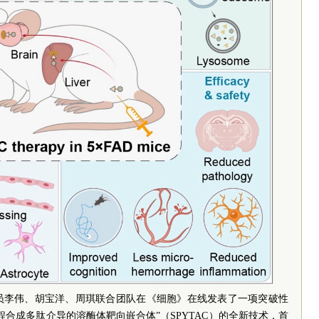
究员李伟、胡宝洋、周琪联合团队在《细胞》在线发表了一项突破性
合成多肽介导的溶酶体靶向嵌合体”（SPYTAC）的全新技术，首