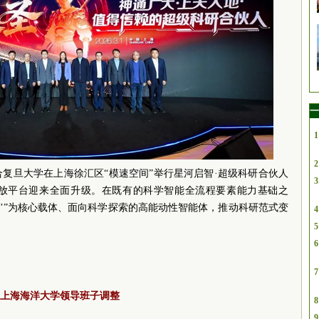
一
1
2
合复旦大学在上海徐汇区“模速空间”举行星河启智·超级科研合伙人
3
放平台迎来全面升级。在既有的科学智能全流程要素能力基础之
圣’”为核心载体、面向科学探索的高能动性智能体，推动科研范式变
4
5
6
7
上海海洋大学领导班子调整
8
9