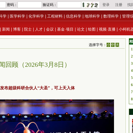
科学
|
医学科学
|
化学科学
|
工程材料
|
信息科学
|
地球科学
|
数理科学
|
管理
|
新闻
|
博客
|
院士
|
人才
|
会议
|
基金·项目
|
论文
|
绘图
|
视频·直播
|
小柯机
相
选择字号：
小
中
大
1
2
闻回顾（2026年3月8日）
3
4
5
6
发布超级科研合伙人“大圣”，可上天入体
7
8