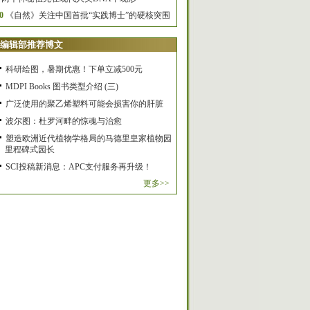
0
《自然》关注中国首批“实践博士”的硬核突围
编辑部推荐博文
科研绘图，暑期优惠！下单立减500元
MDPI Books 图书类型介绍 (三)
广泛使用的聚乙烯塑料可能会损害你的肝脏
波尔图：杜罗河畔的惊魂与治愈
塑造欧洲近代植物学格局的马德里皇家植物园
里程碑式园长
SCI投稿新消息：APC支付服务再升级！
更多>>