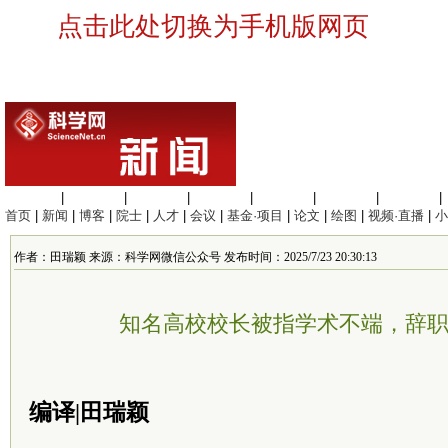
点击此处切换为手机版网页
生命科学
|
医学科学
|
化学科学
|
工程材料
|
信息科学
|
地球科学
|
数理科学
|
首页
|
新闻
|
博客
|
院士
|
人才
|
会议
|
基金·项目
|
论文
|
绘图
|
视频·直播
|
小
作者：田瑞颖 来源：科学网微信公众号 发布时间：2025/7/23 20:30:13
知名高校校长被指学术不端，辞
编译|田瑞颖