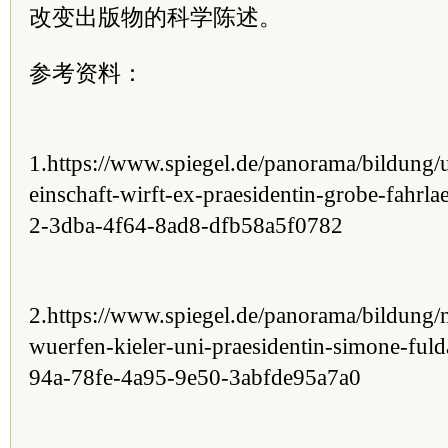
改变出版物的科学陈述。
参考资料：
1.https://www.spiegel.de/panorama/bildung/
einschaft-wirft-ex-praesidentin-grobe-fahrla
2-3dba-4f64-8ad8-dfb58a5f0782
2.https://www.spiegel.de/panorama/bildung/
wuerfen-kieler-uni-praesidentin-simone-fuld
94a-78fe-4a95-9e50-3abfde95a7a0