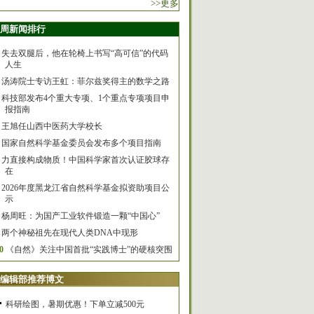
>>更多
周新闻排行
失去双腿后，他在轮椅上书写“高可信”的代码
人生
汤涛院士专访王虹：菲尔兹奖得主的数学之路
科技部发布4个重大专项、1个重点专项项目申
报指南
王旭任山西中医药大学校长
国家自然科学基金委员会发布多个项目指南
力直接构成物质！中国科学家首次认证胶球存
在
2026年度黑龙江省自然科学基金拟资助项目公
示
杨周旺：为国产工业软件锻造一颗“中国心”
两个神秘祖先在现代人类DNA中现形
0
《自然》关注中国首批“实践博士”的硬核突围
编辑部推荐博文
科研绘图，暑期优惠！下单立减500元