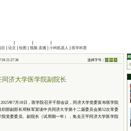
信息科学
|
地球科学
|
数理科学
|
管理综合
项目
|
论文
|
绘图
|
视频·直播
|
小柯机器人
|
医学科普
相
21:27:38
选择字号：
小
中
大
1
任同济大学医学院副院长
2025年7月18日，医学院召开干部会议，同济大学党委宣布医学院
组织部副部长邓秋军宣读中共同济大学第十二届委员会第52次常委
学院党委委员、副院长（试用期一年），免去王平同济大学医学院