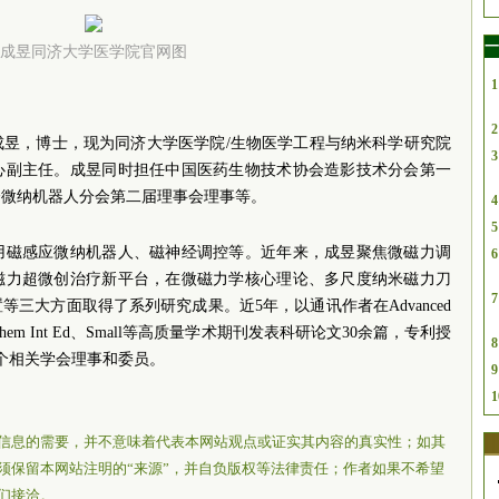
一
成昱同济大学医学院官网图
1
2
成昱，博士，现为同济大学医学院/生物医学工程与纳米科学研究院
3
心副主任。成昱同时担任中国医药生物技术协会造影技术分会第一
会微纳机器人分会第二届理事会理事等。
4
5
用磁感应微纳机器人、磁神经调控等。近年来，成昱聚焦微磁力调
6
磁力超微创治疗新平台，在微磁力学核心理论、多尺度纳米磁力刀
7
三大方面取得了系列研究成果。近5年，以通讯作者在Advanced
、Angew Chem Int Ed、Small等高质量学术期刊发表科研论文30余篇，专利授
8
个相关学会理事和委员。
9
1
信息的需要，并不意味着代表本网站观点或证实其内容的真实性；如其
须保留本网站注明的“来源”，并自负版权等法律责任；作者如果不希望
们接洽。