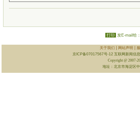
打印
发E-mail给
|
|
关于我们
网站声明
京ICP备07017567号-12
互联网新闻信息服
Copyright @ 2007-
地址：北京市海淀区中关村