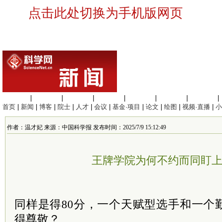
点击此处切换为手机版网页
生命科学
|
医学科学
|
化学科学
|
工程材料
|
信息科学
|
地球科学
|
数理科学
|
首页
|
新闻
|
博客
|
院士
|
人才
|
会议
|
基金·项目
|
论文
|
绘图
|
视频·直播
|
小
作者：温才妃 来源：中国科学报 发布时间：2025/7/9 15:12:49
王牌学院为何不约而同盯
同样是得80分，一个天赋型选手和一个
得尊敬？