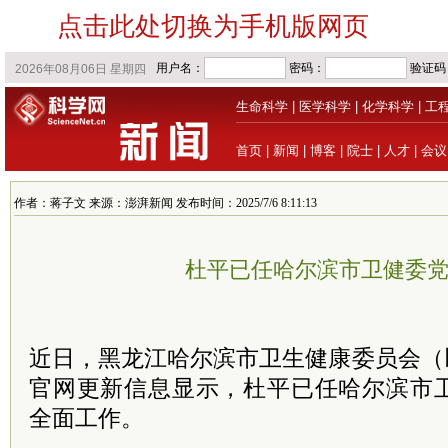
点击此处切换为手机版网页
生命科学
|
医学科学
|
化学科学
|
工
首页
|
新闻
|
博客
|
院士
|
人才
|
会议
作者：蒋子文 来源：澎湃新闻 发布时间：2025/7/6 8:11:13
杜平已任哈尔滨市卫健委
近日，黑龙江哈尔滨市卫生健康委员会（
官网更新信息显示，杜平已任哈尔滨市
全面工作。