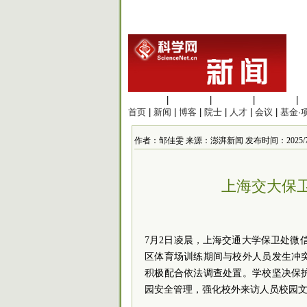
生命科学
|
医学科学
|
化学科学
|
工程材料
|
首页
|
新闻
|
博客
|
院士
|
人才
|
会议
|
基金·
作者：邹佳雯 来源：澎湃新闻 发布时间：2025/7/2 
上海交大保
7月2日凌晨，上海交通大学保卫处微信
区体育场训练期间与校外人员发生冲
积极配合依法调查处置。学校坚决保
园安全管理，强化校外来访人员校园