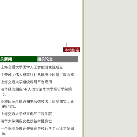
站内规定
|
手机版
关新闻
相关论文
上海交通大学医学人工智能研究院成立
丁奎岭：伟大成就往往从解决小问题汇聚而成
上海交通大学超级科研平台启用
清华经管回应“有人假冒清华大学经管学院院
长”
高校回应录取通知书写错校名：情况属实，新
的已寄出
上海交通大学成立电气工程学院
清华大学回应女教授被树砸身亡
一个保洁员搬运整栋宿舍楼行李？三江学院回
应