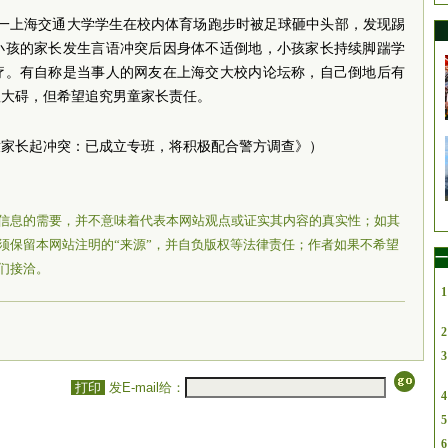
晚，一上海交通大学学生在校内体育场跑步时被足球砸中头部，发现踢
小孩的家长发生言语冲突后因身体不适倒地，小孩家长持续脚踹学
疗。有自称是当事人的网友在上海交大校内论坛称，自己倒地后有
显大碍，但希望追究男童家长责任。
童家长起冲突：已成立专班，将积极配合警方调查》）
信息的需要，并不意味着代表本网站观点或证实其内容的真实性；如其
须保留本网站注明的“来源”，并自负版权等法律责任；作者如果不希望
一
们接洽。
1
2
3
打印
发E-mail给：
4
5
6