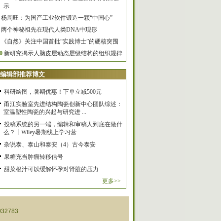
示
杨周旺：为国产工业软件锻造一颗“中国心”
两个神秘祖先在现代人类DNA中现形
《自然》关注中国首批“实践博士”的硬核突围
0
新研究揭示人脑皮层动态层级结构的组织规律
编辑部推荐博文
科研绘图，暑期优惠！下单立减500元
甬江实验室先进结构陶瓷创新中心团队综述：
室温塑性陶瓷的兴起与研究进 ...
投稿系统的另一端，编辑和审稿人到底在做什
么？丨Wiley暑期线上学习营
杂说泰、泰山和泰安（4）古今泰安
果糖充当肿瘤转移信号
甜菜根汁可以缓解怀孕对肾脏的压力
更多>>
32783