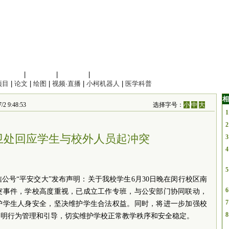
信息科学
|
地球科学
|
数理科学
|
管理综合
项目
|
论文
|
绘图
|
视频·直播
|
小柯机器人
|
医学科普
相
9:48:53
选择字号：
小
中
大
1
2
卫处回应学生与校外人员起冲突
3
4
5
公号“平安交大”发布声明：关于我校学生6月30日晚在闵行校区南
6
突事件，学校高度重视，已成立工作专班，与公安部门协同联动，
7
护学生人身安全，坚决维护学生合法权益。同时，将进一步加强校
8
文明行为管理和引导，切实维护学校正常教学秩序和安全稳定。