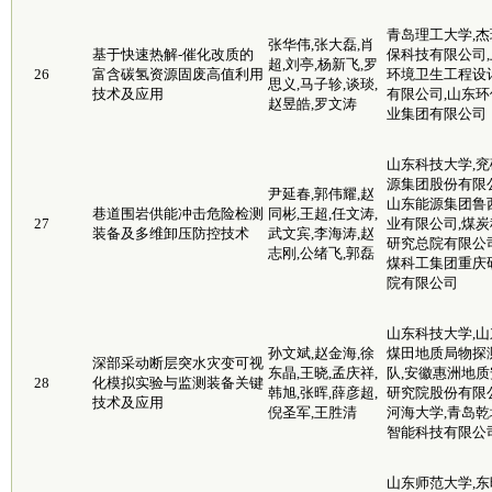
青岛理工大学,杰
张华伟,张大磊,肖
基于快速热解-催化改质的
保科技有限公司,
超,刘亭,杨新飞,罗
26
富含碳氢资源固废高值利用
环境卫生工程设
思义,马子轸,谈琰,
技术及应用
有限公司,山东环
赵昱皓,罗文涛
业集团有限公司
山东科技大学,兖
源集团股份有限公
尹延春,郭伟耀,赵
山东能源集团鲁
巷道围岩供能冲击危险检测
同彬,王超,任文涛,
27
业有限公司,煤炭
装备及多维卸压防控技术
武文宾,李海涛,赵
研究总院有限公司
志刚,公绪飞,郭磊
煤科工集团重庆
院有限公司
山东科技大学,山
孙文斌,赵金海,徐
煤田地质局物探
深部采动断层突水灾变可视
东晶,王晓,孟庆祥,
队,安徽惠洲地质
28
化模拟实验与监测装备关键
韩旭,张晖,薛彦超,
研究院股份有限公
技术及应用
倪圣军,王胜清
河海大学,青岛乾
智能科技有限公
山东师范大学,东