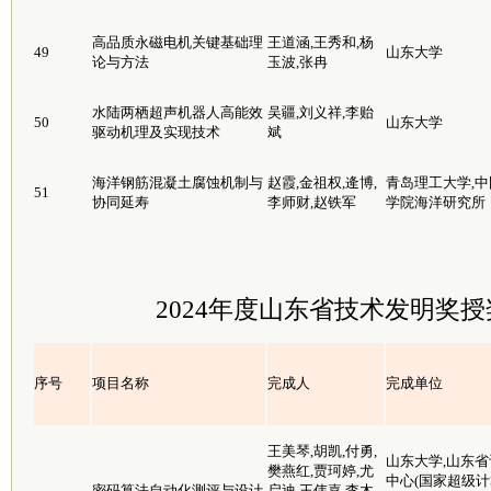
高品质永磁电机关键基础理
王道涵,王秀和,杨
49
山东大学
论与方法
玉波,张冉
水陆两栖超声机器人高能效
吴疆,刘义祥,李贻
50
山东大学
驱动机理及实现技术
斌
海洋钢筋混凝土腐蚀机制与
赵霞,金祖权,逄博,
青岛理工大学,中
51
协同延寿
李师财,赵铁军
学院海洋研究所
2024年度山东省技术发明奖
序号
项目名称
完成人
完成单位
王美琴,胡凯,付勇,
山东大学,山东省
樊燕红,贾珂婷,尤
中心(国家超级
密码算法自动化测评与设计
启迪,王伟嘉,李木