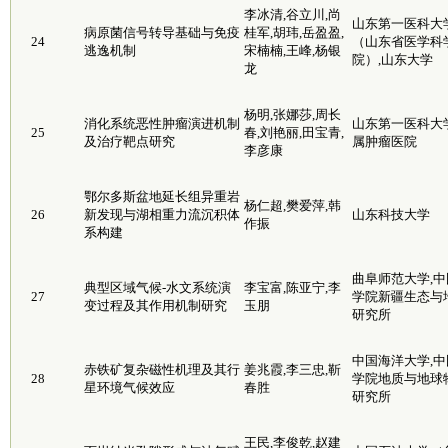
李冰清,谷立川,尚
山东第一医科大
病原菌信号转导基础与免疫
桂军,胡玮,岳盈盈,
24
（山东省医学科
逃逸机制
宋楠楠,王峰,杨银
院）,山东大学
龙
杨明,张娜莎,周长
消化系统恶性肿瘤演进机制
山东第一医科大
25
春,刘艳丽,田宝青,
及治疗靶点研究
属肿瘤医院
李彦康
鄂尔多斯盆地延长组异重岩
杨仁超,樊爱萍,韩
26
新发现与湖相重力流沉积体
山东科技大学
作振
系构建
曲阜师范大学,中
典型区域气候-水文系统演
李宝富,陈亚宁,李
27
学院新疆生态与
变过程及其作用机制研究
玉朋
研究所
中国海洋大学,中
赤铁矿复杂磁性机理及其行
姜兆霞,李三忠,靳
28
学院地质与地球
星环境气候效应
春胜
研究所
王民,李俊乾,赵建