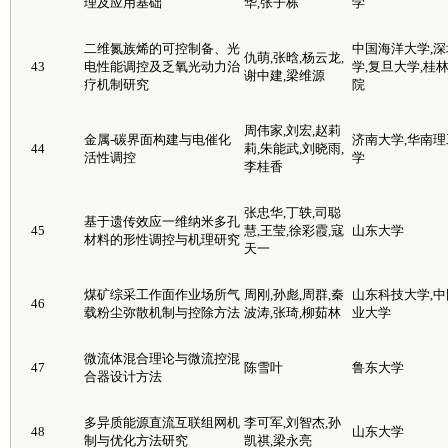
理及应用基础
华,张子栋
学
二维氮族烯的可控制备、光
中国海洋大学,深
仇萌,张晗,杨云龙,
43
电性能调控及乏氧光动力治
学,复旦大学,桂
谢中建,梁维源
疗机制研究
院
周伟家,刘宏,赵莉
金属-碳界面构建与电催化
济南大学,华南理
44
莉,朱能武,刘晓雨,
活性调控
学
李桂香
张忠华,丁轶,司聪
基于遗传效应一维纳米多孔
45
慧,王莹,徐彩霞,寇
山东大学
材料的形性调控与机理研究
天一
煤矿综采工作面作业场所气
周刚,孙彪,周群,秦
山东科技大学,中
46
载粉尘弥散机制与控除方法
波涛,张琦,柳茹林
业大学
微流体混合理论与微流控混
47
陈雪叶
鲁东大学
合器设计方法
多异质能源直流互联组网机
李可军,刘智杰,孙
48
山东大学
制与优化方法研究
凯祺,梁永亮