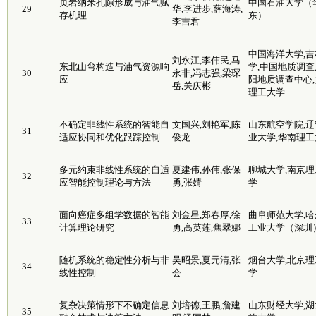
页岩纳米孔隙形成与油气赋
中国石油大学（
29
华,李进步,薛海涛,
存机理
东）
李吉君
中国海洋大学,吉
刘永江,李伟民,马
东北山弯构造与油气资源响
学,中国地质调查
30
永非,冯志强,梁琛
应
阳地质调查中心,
岳,关庆彬
理工大学
不确定非线性系统的智能自
文国兴,刘艳军,陈
山东航空学院,辽
31
适应协同和优化跟踪控制
俊龙
业大学,华南理工
多元约束非线性系统的自适
夏建伟,孙伟,张保
聊城大学,南京理
32
应智能控制理论与方法
勇,张婧
学
面向癌症多组学数据的智能
刘金星,郑春厚,徐
曲阜师范大学,哈
33
计算理论研究
勇,高英莲,焦翠娜
工业大学（深圳
随机系统的稳定性分析与非
吴昭景,夏元清,张
烟台大学,北京理
34
线性控制
会
学
复杂决策情形下不确定信息
刘培德,王鹏,詹建
山东财经大学,湖
35