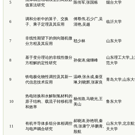
5
陈传军,张国栋
烟台大学
值算法研究
调和分析中的算子、交换
傅尊伟,石少广,吴
6
临沂大学
子、乘子定理及其应用
清艳,吴越
非线性期望下的倒向随机微
7
嵇少林
山东大学
分方程及其应用
基于变分理论的非线性微分
山东理工大学,上
8
孙俊涛,储继峰
方程解的定性研究
范大学
铁电极化物性调控及其新一
温峥,张永成,秦亚
9
青岛大学,山东大
代信息技术应用
琳,刘晓辉,张家良
热电转换和水解制氢材料的
杨传路,马晓光,王
10
原子结构、载流子转移机理
鲁东大学
美山
和效率
郝晓涛,孙艳明,秦
有机半导体多组分体相调控
山东大学,北京航
11
伟,张康宁,毕鹏青,
与电声耦合研究
天大学
殷航