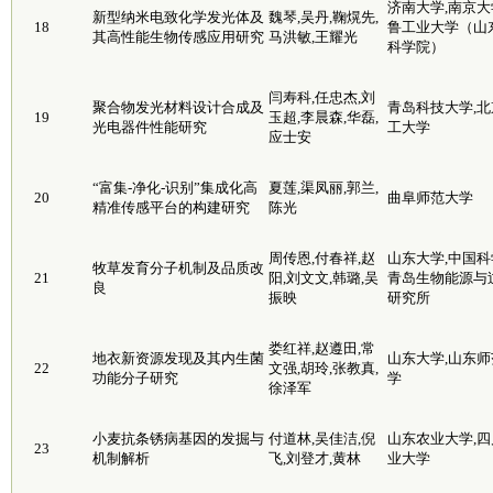
济南大学,南京大
新型纳米电致化学发光体及
魏琴,吴丹,鞠熀先,
18
鲁工业大学（山
其高性能生物传感应用研究
马洪敏,王耀光
科学院）
闫寿科,任忠杰,刘
聚合物发光材料设计合成及
青岛科技大学,北
19
玉超,李晨森,华磊,
光电器件性能研究
工大学
应士安
“富集-净化-识别”集成化高
夏莲,渠凤丽,郭兰,
20
曲阜师范大学
精准传感平台的构建研究
陈光
周传恩,付春祥,赵
山东大学,中国科
牧草发育分子机制及品质改
21
阳,刘文文,韩璐,吴
青岛生物能源与
良
振映
研究所
娄红祥,赵遵田,常
地衣新资源发现及其内生菌
山东大学,山东师
22
文强,胡玲,张教真,
功能分子研究
学
徐泽军
小麦抗条锈病基因的发掘与
付道林,吴佳洁,倪
山东农业大学,四
23
机制解析
飞,刘登才,黄林
业大学