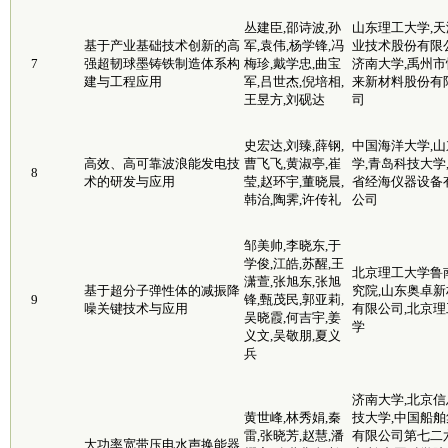
丛建臣,邵诗波,孙
山东理工大学,天
基于产业基础技术创新的高
军,袁伟,杨学锋,冯
业技术股份有限公
7
强超韧球墨铸铁制造体系构
梅珍,戴学忠,曲宝
济南大学,禹州市
建与工程应用
军,吕世杰,倪培相,
来新材料股份有
王昱方,刘砚达
司
史宏达,刘臻,薛钢,
中国海洋大学,山
高效、高可靠波浪能发电技
曹飞飞,黄淑亭,崔
学,青岛科技大学
8
术的研发与应用
莹,赵环宇,董晓晨,
省经海仪器设备
韩治,陶霁,许传礼
公司
邹美帅,李晓东,于
学俊,江皓,苏醒,王
北京理工大学鲁
潇萱,张旭东,张旭
基于超分子弹性体的减振降
究院,山东奥卓新
9
锋,甄茂民,郭亚莉,
噪关键技术与应用
有限公司,北京理
吴晓霞,何吉宇,姜
学
义文,吴敬朋,夏义
兵
济南大学,北京信
黄世峰,林秀娟,秦
技大学,中国船舶
雷,张晓芳,赵慧,潘
有限公司第七二
大功率宽带压电水声换能器