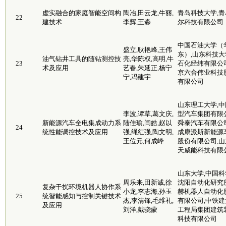
虚实融合的家庭智能空间构
陶冶,田云龙,牛丽,
青岛科技大学,青
22
建技术
李辉,王淼
尔科技有限公司
中国石油大学（
盛立,耿艳峰,王伟
东）,山东科技大
油气钻井工具的随钻测控技
亮,华陈权,高明,牛
23
石化经纬有限公司
术及应用
艺春,朱延正,杨宁
京六合伟业科技
宁,冯建宇
有限公司
山东理工大学,中
李波,谭草,葛文庆,
型汽车集团有限公
新能源汽车全电集成动力系
陆佳瑜,闫皓,赵以
舜泰汽车有限公司
24
统性能调控技术及应用
强,绳红强,陶文明,
成康派斯新能源
王位元,何成峰
股份有限公司,山
天威能科技有限
山东大学,中国科
周乐来,田新诚,徐
沈阳自动化研究所
复杂干扰环境机器人协作系
小龙,李志海,孙玉
赫机器人自动化
25
统智能感知与控制关键技术
杰,李清锋,毛维礼,
有限公司,中铁建
及应用
刘洋,戴骁蒙
工程局集团建筑
科技有限公司