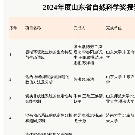
2024年度山东省自然科学奖
序号
项目名称
完成人
完成单位
张玉忠,陈秀兰,秦
极端环境微生物的生命特征
启龙,李春阳,赵龙
山东大学,中国海
1
与生态适应
生,王鹏,滕兆洁,王
学
志彬,苏海楠
达西-福希海默渗流问题的
山东大学,山东农
2
芮洪兴,潘浩
数值方法及分析
学
切换非线性系统的稳定性与
牛奔,王鼎,王焕清,
山东师范大学,北
3
智能控制
赵平
业大学,渤海大学
混杂动态系统的稳定性分析
孙元功,张志强,郝
济南大学,北京航
4
和趋同控制
飞,于灏
天大学
流体耦合相场模型的高效数