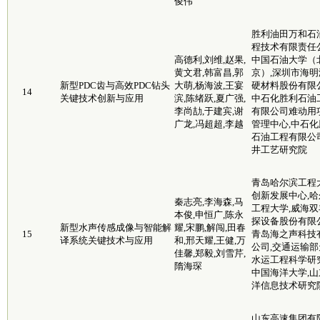
俊伟
胜利油田万和石
程技术有限责任公
高德利,刘维,赵果,
中国石油大学（
黄文君,韩富昌,郭
京）,深圳市海明
新型PDC齿与高效PDC钻头
大萌,杨海波,王宴
硬材料股份有限公
14
关键技术创新与应用
滨,陈绪跃,夏广强,
中石化胜利石油
李尚劼,于建宾,谢
有限公司难动用
广龙,冯超超,李越
管理中心,中石化
石油工程有限公
井工艺研究院
青岛哈尔滨工程
创新发展中心,哈
秦志亮,李海森,马
工程大学,威海双
本俊,申恒广,陈永
探设备股份有限公
新型水声传感成像与智能解
耀,宋鹏,解闯,田春
15
青岛海之声科技
译系统关键技术与应用
和,邢天耀,王健,万
公司,交通运输部
佳馨,郑毅,刘雪芹,
水运工程科学研究
隋海琛
中国海洋大学,山
洋信息技术研究
山东高速集团有