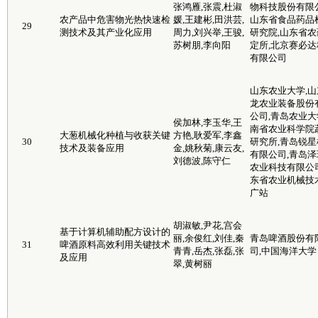
张鸿雁,张震,杜淑
物科技股份有限公
农产品中危害物光热快速检
媛,王建彬,田洪芸,
山东省食品药品
29
测技术及其产业化应用
周力,刘兴举,王骏,
研究院,山东省农
苏树朋,李向阳
定所,北京赛必达
有限公司
山东农业大学,山
龙农业装备股份
公司,青岛农业大
侯加林,李玉华,王
南省农业科学院
大葱机械化种植与收获关键
方艳,耿爱军,李鑫
30
研究所,青岛锐星
技术及装备应用
金,姚秋菊,康云友,
有限公司,青岛泽
刘德波,陈守仁
农业科技有限公司
东省农业机械技
广站
胡淑敏,尹花,宫会
基于计算机辅助配方设计的
丽,余俊红,刘佳,秦
青岛啤酒股份有
31
啤酒原料高效利用关键技术
青青,岳杰,张磊,张
司,中国海洋大学
及应用
翠,黄树丽