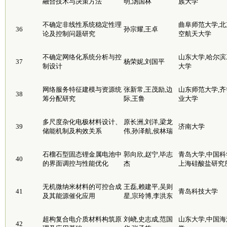
融合技术与决策方法
明,汤国林
族大学
不确定非线性系统稳定性理
曲阜师范大学,北
36
孙宗耀,王卓
论及控制问题研究
空航天大学
不确定网络化系统分析与控
山东大学,哈尔滨
37
杨荣妮,刘国平
制设计
大学
网络服务特征建模与资源统
张新常,王茂励,边
山东师范大学,齐
38
筹分配研究
际,王鲁
业大学
多尺度杂化电极材料设计、
原长洲,刘洋,梁龙
39
济南大学
储能机制及构效关系
伟,孙泽航,侯林瑞
石榴石型固态锂金属电池中
郭向欣,赵宁,毕志
青岛大学,中国科
40
的界面调控与性能优化
杰
上海硅酸盐研究
无机微纳米材料的可控合成
王磊,赖建平,吴则
41
青岛科技大学
及其能源催化应用
星,宗玲博,李洪东
超构复合电介质材料构筑原
刘峣,史志成,范国
山东大学,中国海
42