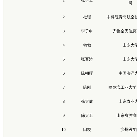
1
张学莹
司
2
杜强
中科院青岛航空
3
李子申
齐鲁空天信息
4
韩勃
山东大
5
张百涛
山东大
6
陈朝晖
中国海洋
7
陈刚
哈尔滨工业大学
8
张大健
山东农业
9
陈大卫
山东省肿瘤
10
田梗
滨州医学