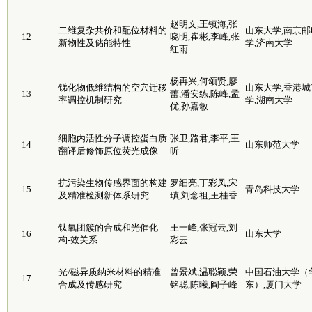
赵明文,王镇海,张
二维复杂共价和配位材料的
山东大学,南京邮
12
晓明,崔彬,李峰,张
新物性及储能特性
学,济南大学
红雨
杨再兴,何颂贤,廖
锑化物低维结构的空穴迁移
山东大学,香港城
13
蕾,潘安练,陈峰,孟
率调控机制研究
学,湖南大学
优,孙嘉敏
细胞内活性分子调控蛋白质
张卫,路君,李平,王
14
山东师范大学
翻译后修饰原位荧光成像
昕
抗污染生物传感界面的构建
罗细亮,丁彩凤,宋
15
青岛科技大学
及精准检测新体系研究
瑱,刘念祖,王桂香
钛氧团簇的合成和光催化
王一峰,张冠云,刘
16
山东大学
构-效关系
彩云
光/磁异质纳米材料的精准
曾景斌,温聪颖,荣
中国石油大学（
17
合成及传感研究
铭聪,陈曦,阎子峰
东）,厦门大学