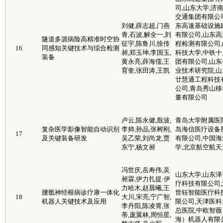
司,山东大学,济
交通集团有限公司
刘健,薛志超,门燕
东高速基础设施
青,石波,解全一,刘
有限公司,山东高
隧道多源病险高精准时空协
征宇,陈鲁川,徐传
程检测有限公司,
16
同感知关键技术与综合检测
昶,郑玉坤,李国玉,
科技大学,中铁十
装备
黄永亮,薛海儒,王
团有限公司,山东
育奎,张田涛,王凯
业技术研究院,山
廿慧通工程科技
公司,青岛秀山移
量有限公司
卢云,陈永健,殷波,
青岛大学附属医院
复杂医学影像智能自动识别
李帅,孙品,张树刚,
岛海信医疗设备
17
及关键装备研发
吴乙荣,刘尚龙,贾
有限公司,中国海
东宁,杨文昶
学,北京航空航天
冯世庆,岳寿伟,吴
山东大学,山东泽
昶霖,伊力扎提·伊
疗科技有限公司,
力哈木,赵晨曦,王
腰骶神经根病诊疗康一体化
世钰智能医疗科
18
大川,宋亮,宁广智,
机器人关键技术及应用
限公司,天津医科
李丹阳,陈凌霄,张
总医院,中欧智薇
蒂,庞翼林,周恒星,
海）机器人有限