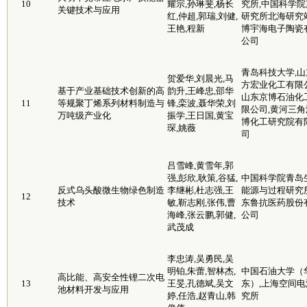
10
耀宗,孙琳斐,杨长
究所,中国科学院
关键技术与应用
红,仲超,郭瑞,刘健,
研究所北海研究站
王艳,程新
博宇海电子陶瓷
公司
青岛科技大学,山
贺爱华,刘晨光,马
方宏业化工有限公
基于产业基础技术创新的高
韵升,王峰忠,邵华
山东京博石油化
11
等规聚丁烯系列材料制造与
锋,栾波,聂华荣,刘
限公司,黄河三角
万吨级产业化
振学,王日国,黄宝
博化工研究院有
琛,姚薇
司
吕雪峰,黄雪年,郭
强,彭欣,耿策,谷猛,
中国科学院青岛
反式乌头酸微生物绿色制造
李继彬,杜志强,王
能源与过程研究所
12
技术
敏,靳志刚,张伟,曹
东鲁抗医药股份
海峰,张云鹏,郭健,
公司
武茂成
李忠涛,吴勇民,吴
明铂,朱蕾,智林杰,
中国石油大学（
高比能、高安全性锂二次电
13
王旻,孔德斌,吴文
东）,上海空间电
池材料开发与应用
婷,任浩,赵青山,韩
究所