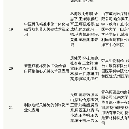
魏志坚,吴少军
丛海波,孙明健,余
山东威高医疗科
志平,王海涛,侯红
限公司,哈尔滨工
中医骨伤精准术像一体化电
军,王炳强,谷鹏,金
学（威海）,山东
19
磁导航机器人关键技术及应
成镇,孙之建,马一
医科大学（山东
用
鸣,丛志超,胡鹏宇,
学科学院）,威海
黄健,董桂鑫,李奇
利民医院有限公司
威
海市中心医院
房健民,李栋,姜静,
荣昌生物制药（
张奉春,王文祥,姚
新型双靶标受体-Fc融合蛋
台）股份有限公司
20
雪静,徐巧玉,李壮
白药物核心关键技术及应用
国医学科学院北
林,黄开胜,李琳,刘
和医院,滨州医学
英,李慎军,毛卫红
青岛蔚蓝生物集
吴敬,黄亦钧,张凤
限公司,江南大学
山,宿玲恰,李玉强,
华泰纸业股份有
制浆造纸关键酶的创制及产
王蕾,刘燕韶,吴秀
21
司,潍坊恒联美林
业化应用
秀,周景蓬,张青,马
用纸有限公司,德
小清,王华明,王凤
鼎新材料科技有
超,陈子明,王兴彦
司