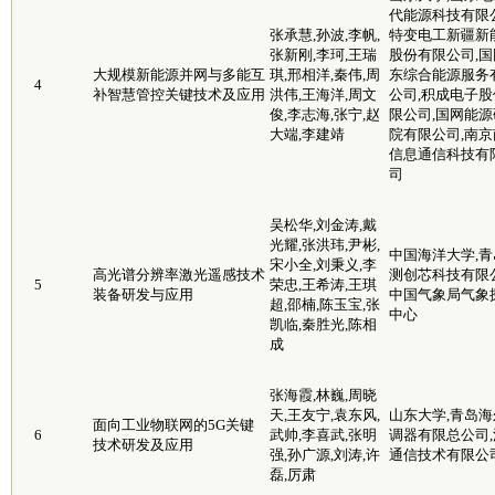
代能源科技有限公
张承慧,孙波,李帆,
特变电工新疆新
张新刚,李珂,王瑞
股份有限公司,国
大规模新能源并网与多能互
琪,邢相洋,秦伟,周
东综合能源服务
4
补智慧管控关键技术及应用
洪伟,王海洋,周文
公司,积成电子股
俊,李志海,张宁,赵
限公司,国网能源
大端,李建靖
院有限公司,南京
信息通信科技有
司
吴松华,刘金涛,戴
光耀,张洪玮,尹彬,
中国海洋大学,青
宋小全,刘秉义,李
高光谱分辨率激光遥感技术
测创芯科技有限公
5
荣忠,王希涛,王琪
装备研发与应用
中国气象局气象
超,邵楠,陈玉宝,张
中心
凯临,秦胜光,陈相
成
张海霞,林巍,周晓
天,王友宁,袁东风,
山东大学,青岛海
面向工业物联网的5G关键
6
武帅,李喜武,张明
调器有限总公司,
技术研发及应用
强,孙广源,刘涛,许
通信技术有限公
磊,厉肃