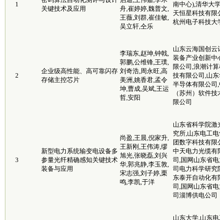
1
南中心),清华大学
关键技术及应用
舟,崔婷婷,魏普文,
天恒星科技有限公
王薇,刘群,崔佳敏,
杭州电子科技大
吴立轩,仝乐
山东云海国创云
李瑞东,赵坤,钟戟,
装备产业创新中
郭鹏,公维锋,王璞,
限公司,浪潮计算
企业级高性能、高可靠闪存
刘奇浩,周永旺,高
2
技有限公司,山东
存储主控芯片
美洲,姚香君,孟令
半导体有限公司,
坤,曹成,吴斌,王运
（苏州）软件技
哲,安阳
限公司
山东省科学院激
究所,山东电工电
尚盈,王晨,倪家升,
团数字科技有限公
王新刚,王伟涛,缪
新型电力系统输变电设备多
中天电力光缆有
旭光,张晓磊,刘兴
3
参量光纤精确感知关键技术
司,国网山东省电
华,郭兆静,李玉敦,
装备与应用
司电力科学研究院
宋志强,刘子婷,栗
东泰开自动化有
鸣,李凯,于洋
司,国网山东省电
司淄博供电公司
山东大学,山东电