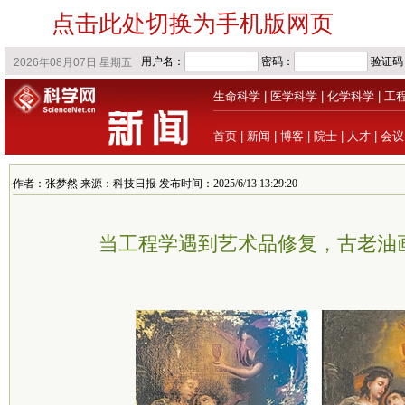
点击此处切换为手机版网页
生命科学
|
医学科学
|
化学科学
|
工
首页
|
新闻
|
博客
|
院士
|
人才
|
会议
作者：张梦然 来源：科技日报 发布时间：2025/6/13 13:29:20
当工程学遇到艺术品修复，古老油画