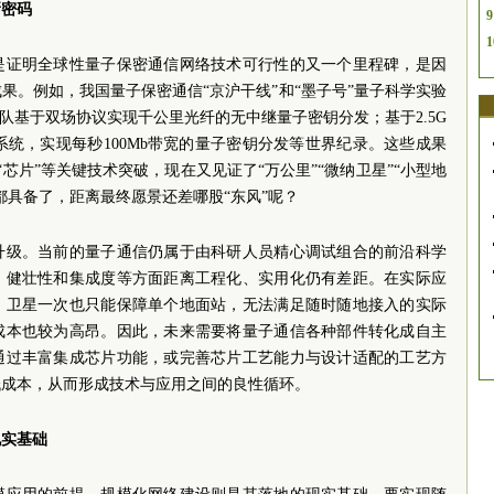
新密码
9
1
是证明全球性量子保密通信网络技术可行性的又一个里程碑，是因
果。例如，我国量子保密通信“京沪干线”和“墨子号”量子科学实验
队基于双场协议实现千公里光纤的无中继量子密钥分发；基于2.5G
系统，实现每秒100Mb带宽的量子密钥分发等世界纪录。这些成果
”“芯片”等关键技术突破，现在又见证了“万公里”“微纳卫星”“小型地
都具备了，距离最终愿景还差哪股“东风”呢？
升级。当前的量子通信仍属于由科研人员精心调试组合的前沿科学
、健壮性和集成度等方面距离工程化、实用化仍有差距。在实际应
，卫星一次也只能保障单个地面站，无法满足随时随地接入的实际
成本也较为高昂。因此，未来需要将量子通信各种部件转化成自主
通过丰富集成芯片功能，或完善芯片工艺能力与设计适配的工艺方
低成本，从而形成技术与应用之间的良性循环。
现实基础