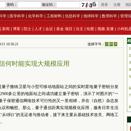
科学
|
医学科学
|
化学科学
|
工程材料
|
信息科学
|
地球科学
|
数理科学
|
管理
|
新闻
|
博客
|
院士
|
人才
|
会议
|
基金·项目
|
论文
|
绘图
|
视频·直播
|
小柯机
相
10:56:21
选择字号：
小
中
大
1
2
信何时能实现大规模应用
3
4
5
现量子微纳卫星与小型可移动地面站之间的实时星地量子密钥分发
6
2900多公里的地面站之间成功建立量子密钥，演示了对图片的“一
7
球量子保密通信网络技术可行性的又一里程碑，并在《自然》杂志发
8
热议和畅想。那么，量子通信距离实现规模化应用，服务日常生活
“从0到1”的见证者与推动者，接下来主要从基础技术攻关、网络工
析。