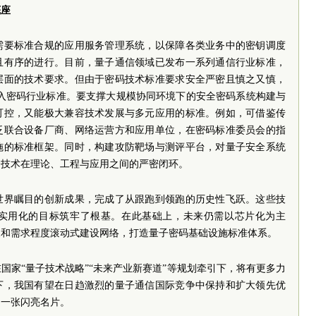
底座
需要标准合规的应用服务管理系统，以保障各类业务中的密钥调度
且有序的进行。目前，量子通信领域已发布一系列通信行业标准，
层面的技术要求。但由于密码技术标准要求安全严密且慎之又慎，
纳入密码行业标准。要支撑大规模协同环境下的安全密码系统构建与
可控，又能极大兼容技术发展与多元应用的标准。例如，可借鉴传
泛联合设备厂商、网络运营方和应用单位，在密码标准委员会的指
施的标准框架。同时，构建攻防靶场与测评平台，对量子安全系统
全技术在理论、工程与应用之间的严密闭环。
世界瞩目的创新成果，完成了从跟跑到领跑的历史性飞跃。这些技
实用化的目标筑牢了根基。在此基础上，未来仍需以芯片化为主
展和需求程度滚动式建设网络，打造量子密码基础设施标准体系。
国家“量子技术战略”“未来产业新赛道”等规划牵引下，将有更多力
下，我国有望在日趋激烈的量子通信国际竞争中保持和扩大领先优
的一张闪亮名片。