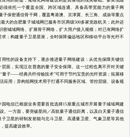
模应用的前提，规模化网络建设则是其落地的现实基础。要实现随
必须依托一个覆盖全国、跨区域连通、具备高带宽能力的量子网
里的量子保密通信骨干网，覆盖粤港澳、京津冀、长三角、成渝等重点
最大的合肥量子城域网已服务市区两级500多家党政机关；此外还
步织密城域网络、扩展骨干网络，扩大用户接入规模；对已有网络扩
需求；构建量子卫星星座，全时保障偏远地区和移动平台等光纤不
可用性的设备支持下，逐步推进量子网络建设：从优先保障关键信
个层面，实现泛在普惠的量子安全保障。这一过程也离不开对关键
“量子——经典共纤传输技术”可用于节约宝贵的光纤资源；拓展移
灵活应用；异构组网技术用于打通不同服务区域、管控层级、设备规
中国电信已根据业务需要首批选择15座重点城市开展量子城域网建
建设。一方面，要突破星间／高轨量子通信距离，以及白天量子通信
量子卫星的研制发射能与北斗卫星、高通量卫星、气象卫星等其他
本，提高建设效率。