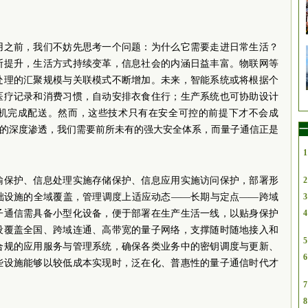
用之前，我们不妨先思考一个问题：为什么它需要走进日常生活？
断提升，生活方式持续变革，信息社会的内涵日益丰富。物联网等
处理的汇聚规模与关联模式不断增加。未来，智能系统或将根据个
医疗记录和消费习惯，自动安排衣食住行；生产系统也可协助设计
机完成配送。然而，这些技术只有在安全可控的前提下才不会成
一
活的深度渗透，我们需要前所未有的强大安全体系，而量子通信正是
1
输保护、信息处理实施存储保护、信息应用实施访问保护，部署形
2
础设施的全域覆盖，管理调度上适应动态——长期与定点——跨域
3
子通信需具备小型化设备，便于部署在生产生活一线，以贴身保护
4
设覆盖全国、跨域连通、高带宽的量子网络，支撑随时随地接入和
5
合规的应用服务与管理系统，确保各类业务中的密钥调度与更新、
6
些设施能够以较低成本实现时，泛在化、普惠性的量子通信时代才
7
8