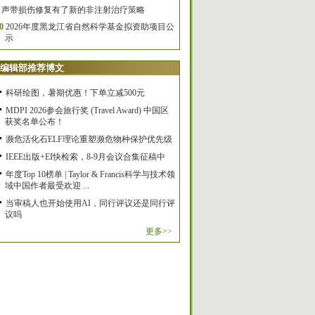
声带损伤修复有了新的非注射治疗策略
0
2026年度黑龙江省自然科学基金拟资助项目公
示
编辑部推荐博文
科研绘图，暑期优惠！下单立减500元
MDPI 2026参会旅行奖 (Travel Award) 中国区
获奖名单公布！
濒危活化石ELF理论重塑濒危物种保护优先级
IEEE出版+EI快检索，8-9月会议合集征稿中
年度Top 10榜单 | Taylor & Francis科学与技术领
域中国作者最受欢迎 ...
当审稿人也开始使用AI，同行评议还是同行评
议吗
更多>>