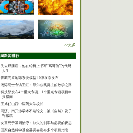
>>更多
周新闻排行
失去双腿后，他在轮椅上书写“高可信”的代码
人生
青藏高原地球系统模型1.0版在京发布
汤涛院士专访王虹：菲尔兹奖得主的数学之路
科技部发布4个重大专项、1个重点专项项目申
报指南
王旭任山西中医药大学校长
同济、南开涉学术不端论文，被《自然》及子
刊撤稿
女童死于基因治疗：缺失的刹车与必要的反思
国家自然科学基金委员会发布多个项目指南