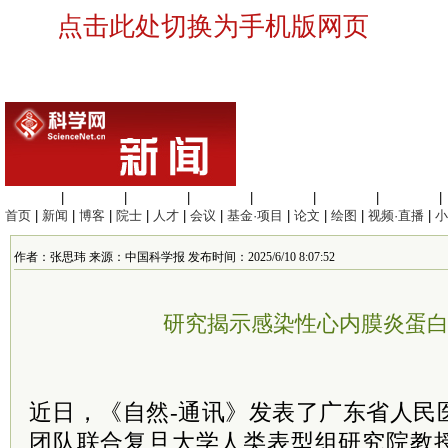
点击此处切换为手机版网页
生命科学
|
医学科学
|
化学科学
|
工程材料
|
信息科学
|
地球科学
|
数理科学
|
首页
|
新闻
|
博客
|
院士
|
人才
|
会议
|
基金·项目
|
论文
|
绘图
|
视频·直播
|
小
作者：张思玮 来源：中国科学报 发布时间：2025/6/10 8:07:52
研究揭示感染性心内膜炎蛋
近日，《自然-通讯》发表了广东省人民
团队联合复旦大学人类表型组研究院教