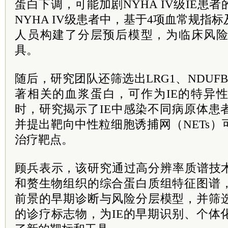
蛋白下调，可能加剧NYHA IV级IE患
NYHA IV级患者中，基于4项血常规指
人员构建了分层预后模型，为临床风
具。
随后，研究团队还筛选出LRG1、NDUF
著相关的血浆蛋白，可作为IE的特异
时，研究揭示了IE中感染不同病原体患
并提出靶向中性粒细胞诱捕网（NETs）
治疗靶点。
顾兵表示，该研究通过高分辨率质谱技术
和赘生物组织的综合蛋白质组特征图谱
前景的早期诊断与风险分层模型，并筛
的诊疗标志物，为IE的早期识别、个体