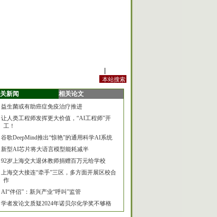
站内规定
|
手机版
关新闻
相关论文
益生菌或有助癌症免疫治疗推进
让人类工程师发挥更大价值，“AI工程师”开
工！
谷歌DeepMind推出“惊艳”的通用科学AI系统
新型AI芯片将大语言模型能耗减半
92岁上海交大退休教师捐赠百万元给学校
上海交大接连“牵手”三区，多方面开展区校合
作
AI“伴侣”：新兴产业“呼叫”监管
学者发论文质疑2024年诺贝尔化学奖不够格