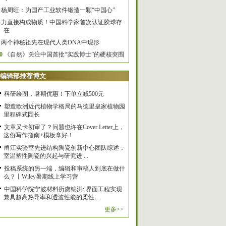
杨周旺：为国产工业软件锻造一颗“中国心”
力直接构成物质！中国科学家首次认证胶球存
在
两个神秘祖先在现代人类DNA中现形
0
《自然》关注中国首批“实践博士”的硬核突围
编辑部推荐博文
科研绘图，暑期优惠！下单立减500元
塑造欧洲近代植物学格局的马德里皇家植物园
里程碑式园长
文章又卡初审了？问题也许在Cover Letter上，
这份写作指南+模板拿好！
甬江实验室先进结构陶瓷创新中心团队综述：
室温塑性陶瓷的兴起与研究进 ...
投稿系统的另一端，编辑和审稿人到底在做什
么？丨Wiley暑期线上学习营
中国科学院宁波材料所虞锦洪: 界面工程实现
兼具超高热导率和透波性能的柔性 ...
更多>>