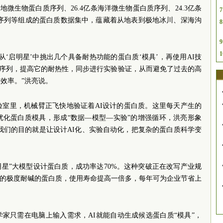
地微生物蛋白质序列、26.4亿条海洋微生物蛋白质序列、24.3亿条
7
质序列等组成的蛋白质数据集中，蕴藏着从地表到极地冰川、深海沟
8
9
1
‘启明星’中挑出几个具备耐热功能的蛋白质‘模具’，再使用AI技
酸序列，提高它的耐热性，同步进行实验验证，从而避免了过去的高
效率。”洪亮说。
验室里，机械臂正飞快地验证着AI设计的蛋白质。这里每天产生的
优化蛋白质模具，形成“数据—模型—实验”的增强循环，洪亮形象
“我们的目的就是让设计AI化、实验自动化，把复杂的蛋白质科学变
明星”大模型设计蛋白质，成功率达70%。这种突破正在改写产业规
计的极度耐碱的蛋白质，使用寿命提高一倍多，每年可为企业节省上
家只需在电脑上输入需求，AI就能自动生成候选蛋白质“模具”，