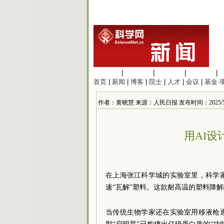
生命科学
|
医学科学
|
化学科学
|
工程材料
|
首页
|
新闻
|
博客
|
院士
|
人才
|
会议
|
基金·
作者：黄晓慧 来源：人民日报 发布时间：2025/5/17 
用AI设
在上海张江科学城的实验室里，科学
速“瓦解”塑料。这款耐高温的塑料降解
当传统生物学家还在实验室用移液枪逐