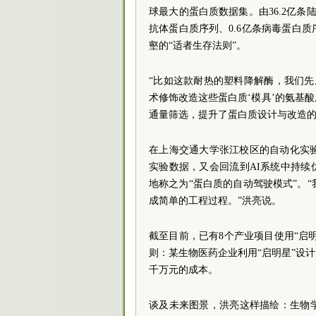
球最大的蛋白质数据集。由36.2亿条陆
抗体蛋白质序列、0.6亿条病毒蛋白
壑的“适者生存法则”。
“比如这款耐热的塑料降解酶，我们先从
术修饰改造这些蛋白质‘模具’的氨基
通量筛选，提升了蛋白质设计与改造的
在上海交通大学张江校区的自动化实
实验数据，又会回流到AI系统中持续
地称之为“蛋白质的自动驾驶模式”。
成简单的工程过程。”洪亮说。
截至目前，已有8个产业项目使用“启
则：某生物医药企业利用“启明星”设
千万元的成本。
谈及未来图景，洪亮这样描绘：生物学