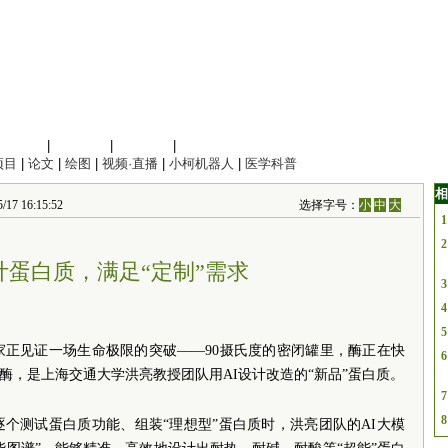
信息科学
|
地球科学
|
数理科学
|
管理综合
项目
|
论文
|
绘图
|
视频·直播
|
小柯机器人
|
医学科普
相
16:15:52
选择字号：
小
中
大
1
2
计蛋白质，满足“定制”需求
3
4
5
家正见证一场生命极限的突破——90摄氏度的密闭罐里，酶正在快
6
酶，是上海交通大学洪亮教授团队用AI设计改造的“新品”蛋白质。
7
8
个测试蛋白质功能、组装“理想型”蛋白质时，洪亮团队的AI大模