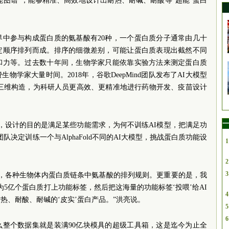
能图谱”，能够精准、高效地设计出耐热、耐碱、耐酸等“超能”蛋白
界中参与构成蛋白质的氨基酸有20种，一个蛋白质分子通常由几十
定顺序排列而成。排序的细微差别，可能让蛋白质表现出截然不同
和力等。过去数十年间，生物学家只能依靠实验方法来测定蛋白质
学家大量时间。2018年，谷歌DeepMind团队发布了AI大模型
白质的三维构造，为科研人员更高效、更精准地进行药物开发、疫苗设计
一
考，设计的目的是满足某些功能需求，为何不训练AI模型，把满足功
决定训练一个与AlphaFold不同的AI大模型，挑战蛋白质功能设
1
2
3
下，各种生物体内蛋白质链条中氨基酸的排列规则。更重要的是，我
5亿个蛋白质打上功能标签，然后把这海量的功能标签‘投喂’给AI
4
热、耐酸、耐碱的‘皮实’蛋白产品。”洪亮说。
5
6
么整个数据集就是装满90亿块模具的超级工具箱，这是迄今为止全