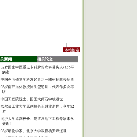
站内规定
|
手机版
关新闻
相关论文
52岁国家中医重点专科脾胃病科带头人张北平
病逝
中国创面修复学科发起者之一陆树良教授病逝
93岁南开退休教授陈生玺逝世，代表作多次再
版
中国工程院院士、国医大师石学敏逝世
哈尔滨工业大学原副校长王魁业逝世，享年92
岁
同济大学原副校长、隧道及地下工程专家李永
盛逝世
98岁动物学家、北京大学教授杨安峰逝世