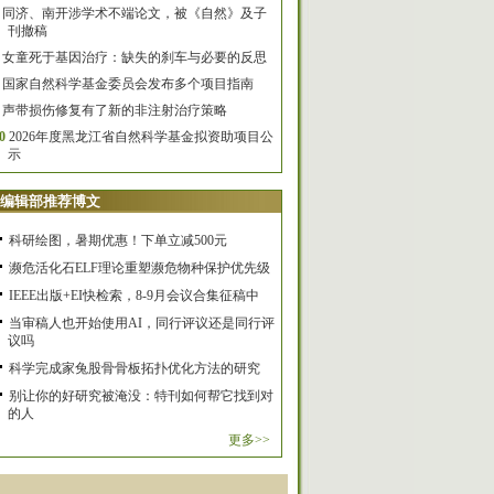
同济、南开涉学术不端论文，被《自然》及子
刊撤稿
女童死于基因治疗：缺失的刹车与必要的反思
国家自然科学基金委员会发布多个项目指南
声带损伤修复有了新的非注射治疗策略
0
2026年度黑龙江省自然科学基金拟资助项目公
示
编辑部推荐博文
科研绘图，暑期优惠！下单立减500元
濒危活化石ELF理论重塑濒危物种保护优先级
IEEE出版+EI快检索，8-9月会议合集征稿中
当审稿人也开始使用AI，同行评议还是同行评
议吗
科学完成家兔股骨骨板拓扑优化方法的研究
别让你的好研究被淹没：特刊如何帮它找到对
的人
更多>>