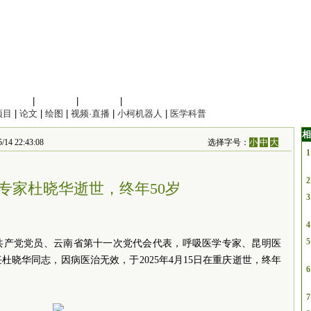
信息科学
|
地球科学
|
数理科学
|
管理综合
项目
|
论文
|
绘图
|
视频·直播
|
小柯机器人
|
医学科普
相
22:43:08
选择字号：
小
中
大
1
2
专家杜晓华逝世，终年50岁
3
4
5
共产党党员、云南省第十一次党代会代表，呼吸医学专家、昆明医
晓华同志，因病医治无效，于2025年4月15日在重庆逝世，终年
6
7