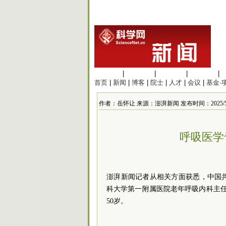
生命科学
|
医学科学
|
化学科学
|
工程材料
|
首页
|
新闻
|
博客
|
院士
|
人才
|
会议
|
基金·
作者：岳怀让 来源：澎湃新闻 发布时间：2025/5/14 
呼吸医学
澎湃新闻记者从相关方面获悉，中国
科大学第一附属医院老年呼吸内科主任杜
50岁。