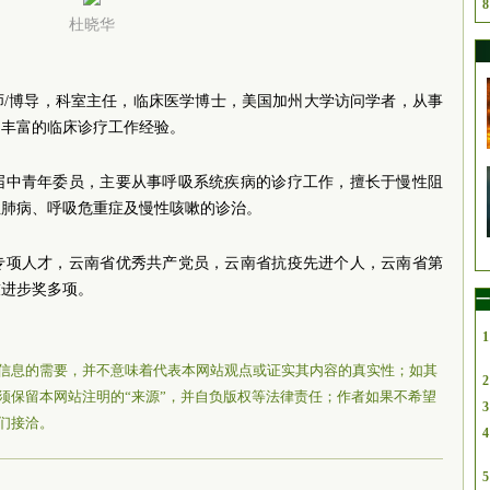
8
杜晓华
师/博导，科室主任，临床医学博士，美国加州大学访问学者，从事
了丰富的临床诊疗工作经验。
届中青年委员，主要从事呼吸系统疾病的诊疗工作，擅长于慢性阻
性肺病、呼吸危重症及慢性咳嗽的诊治。
专项人才，云南省优秀共产党员，云南省抗疫先进个人，云南省第
技进步奖多项。
一
1
信息的需要，并不意味着代表本网站观点或证实其内容的真实性；如其
2
须保留本网站注明的“来源”，并自负版权等法律责任；作者如果不希望
3
们接洽。
4
5