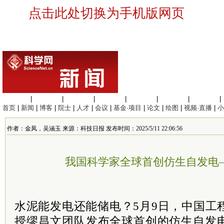
点击此处切换为手机版网页
生命科学
|
医学科学
|
化学科学
|
工程材料
|
信息科学
|
地球科学
|
数理科学
|
首页
|
新闻
|
博客
|
院士
|
人才
|
会议
|
基金·项目
|
论文
|
绘图
|
视频·直播
|
小
作者：金凤，吴涵玉 来源：科技日报 发布时间：2025/5/11 22:06:56
我国科学家全球首创仿生自发电
水泥能发电还能储电？5月9日，中国工
授缪昌文团队发布全球首创的仿生自发