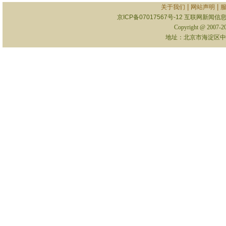
|
|
关于我们
网站声明
京ICP备07017567号-12
互联网新闻信息服
Copyright @ 2007-
地址：北京市海淀区中关村