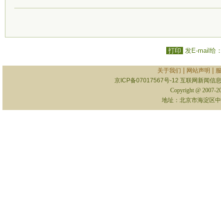
打印
发E-mail给
|
|
关于我们
网站声明
京ICP备07017567号-12
互联网新闻信息服
Copyright @ 2007-
地址：北京市海淀区中关村