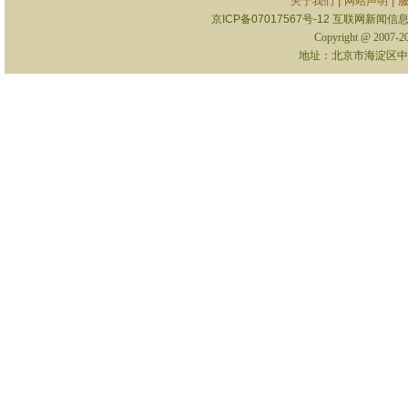
|
|
关于我们
网站声明
京ICP备07017567号-12
互联网新闻信息服
Copyright @ 2007-
地址：北京市海淀区中关村