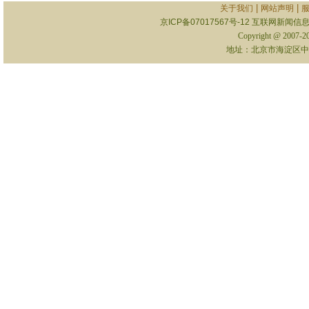
|
|
关于我们
网站声明
京ICP备07017567号-12
互联网新闻信息服
Copyright @ 2007-
地址：北京市海淀区中关村