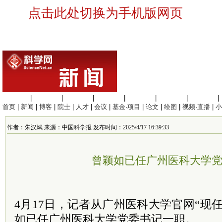
点击此处切换为手机版网页
生命科学
|
医学科学
|
化学科学
|
工程材料
|
信息科学
|
地球科学
|
数理科学
|
首页
|
新闻
|
博客
|
院士
|
人才
|
会议
|
基金·项目
|
论文
|
绘图
|
视频·直播
|
小
作者：朱汉斌 来源：中国科学报 发布时间：2025/4/17 16:39:33
曾颖如已任广州医科大学
4月17日，记者从广州医科大学官网“现
如已任广州医科大学党委书记一职。