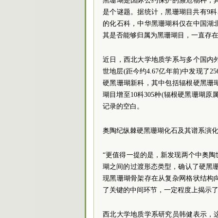
黑珊瑚是国际公约保护的濒危物种，
是个谜题。据统计，黑珊瑚目共有9科3
的化石科，中华黑珊瑚科仅在中国湖
其是否能够归属为黑珊瑚目，一直存
近日，西北大学地质学系与多个国内
世地层(距今约4.67亿年前)中发现
硬黑珊瑚新科，其中包括辐根硬黑珊
瑚目增至10科305种(辐根硬黑珊瑚
记录的空白。
奥陶纪纵棘硬黑珊瑚化石及其谱系演
“更值得一提的是，新发现两个中奥
瑚之间的过渡形态类型，确认了硬黑
现黑珊瑚骨架存在从复杂网格状结构
了关键的中间环节，一定程度上揭示
西北大学地质学系研究员韩健表示，