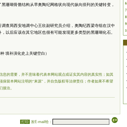
6
了黑珊瑚骨骼结构从早奥陶纪网格状向现代纵向排列的关键转变，
7
8
9
质调查局西安地调中心王欣副研究员介绍，奥陶纪西梁寺组在汉中
1
外，以后应该在其它地区也很有可能发现更多类型的黑珊瑚化石。
种 填补演化史上关键空白）
信息的需要，并不意味着代表本网站观点或证实其内容的真实性；如其
须保留本网站注明的“来源”，并自负版权等法律责任；作者如果不希望
们接洽。
打印
发E-mail给：