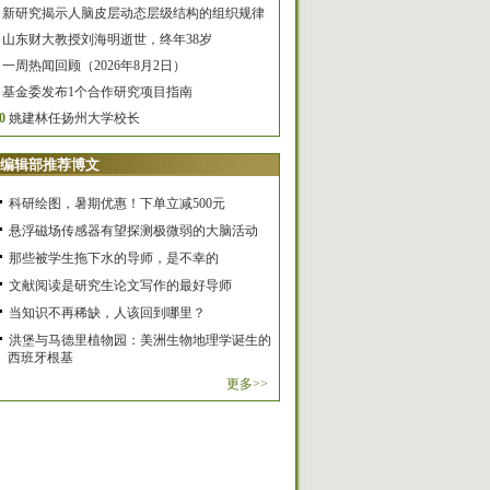
新研究揭示人脑皮层动态层级结构的组织规律
山东财大教授刘海明逝世，终年38岁
一周热闻回顾（2026年8月2日）
基金委发布1个合作研究项目指南
0
姚建林任扬州大学校长
编辑部推荐博文
科研绘图，暑期优惠！下单立减500元
悬浮磁场传感器有望探测极微弱的大脑活动
那些被学生拖下水的导师，是不幸的
文献阅读是研究生论文写作的最好导师
当知识不再稀缺，人该回到哪里？
洪堡与马德里植物园：美洲生物地理学诞生的
西班牙根基
更多>>