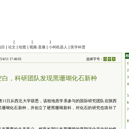
信息科学
|
地球科学
|
数理科学
|
管理综合
项目
|
论文
|
绘图
|
视频·直播
|
小柯机器人
|
医学科普
相
 17:46:01
选择字号：
小
中
大
1
2
空白，科研团队发现黑珊瑚化石新种
3
4
5
记者11日从西北大学获悉，该校地质学系参与的国际研究团队在陕西
6
黑珊瑚化石新种，并创立了硬黑珊瑚新科，对化石的研究也填补了
7
8