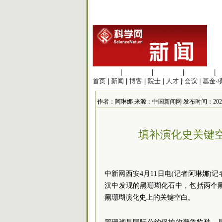
生命科学
|
医学科学
|
化学科学
|
工程材料
|
首页
|
新闻
|
博客
|
院士
|
人才
|
会议
|
基金·
作者：阿琳娜 来源：中国新闻网 发布时间：2025/4/11
填补演化史关键
中新网西安4月11日电(记者阿琳娜)
汉中发现的黑珊瑚化石中，包括两个
黑珊瑚演化史上的关键空白。