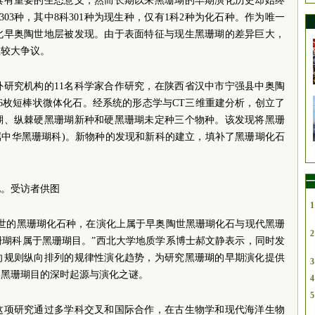
具有重要的生态意义，然而长期以来黑珊瑚的早期演化历史却始终
03种，其中8科301种为现生种，仅有1科2种为化石种。作为唯一
北早奥陶世地层被发现。由于表面特征与现生黑珊瑚的差异巨大，
在较大争议。
外研究机构的11名科学家合作研究，在陕西省汉中市宁强县中奥陶
了256枚短棒状微体化石。经系统的形态学与CT三维重建分析，创立了
瑚、纵棘硬黑珊瑚新种和硬黑珊瑚未定种三个物种。该发现将黑珊
原属中华黑珊瑚科)。新物种的发现和新科的建立，填补了黑珊瑚化石
一
化。受访者供图
1
陶世的黑珊瑚化石种，在演化上属于早奥陶世黑珊瑚化石与现代黑珊
2
珊瑚科属于黑珊瑚目。”西北大学地质学系博士郝文静表示，同时发
向规则纵向排列的规律性演化趋势，为研究黑珊瑚的早期演化提供
3
了黑珊瑚目的深时起源与演化之谜。
4
5
这项研究通过多学科交叉和国际合作，在古生物学和现代海洋生物