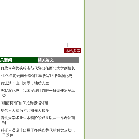
站内规定
|
手机版
关新闻
相关论文
何梁何利奖获得者范代娣出任西北大学副校长
3.9亿年前云南会泽铜都鱼改写胴甲鱼演化史
黄汲清：山川为墨，地质人生
改写演化史！我国发现目前唯一确切侏罗纪鸟
类
“细菌柯南”如何抵御极端辐射
现代人大脑为何比祖先大很多
西北大学毕业生本科阶段成果以共一作者发顶
刊
科研人员设计出用于多感官替代的触觉皮肤电
子器件