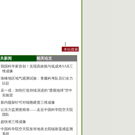
站内规定
|
手机版
关新闻
相关论文
我国科学家首创！实现高效能与低成本SAR三
维成像
珠峰地区地气观测试验：青藏科考队员们全力
以赴
吴一戎：加快打造持续演进的“透视地球”空中
实验室
新内窥探针可对细胞硬度三维成像
让压力监测更精准——走近中国科学院空天院
团队
超快准三维成像
中国科学院空天院发布地表太阳辐射遥感监测
系统