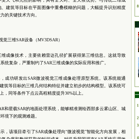
，不受天气和光照的影响，具有全天时、全天候优势。与传统二维成
8
山地、建筑等目标在平面图像中重叠模糊的问题，大幅提升识别精度
能力的关键技术方向。
视觉三维SAR设备（MV3DSAR）
R三维成像技术，主要依赖雷达孔径扩展获得第三维信息。这就导致
系统复杂，严重制约了SAR三维成像的实际应用和推广。
年，成功研发出SAR微波视觉三维成像处理原型系统。该系统能通
别建筑等目标的三维几何结构特征并建立初步的结构模型。该系统可
以上，同等条件下点云高程精度提升30%以上。
一
1
AR和星载SAR的地面处理系统，能够精准测绘西部多云雾山区、城
杂环境下的观测难题。
2
3
示，该项目牵引了SAR成像处理向“微波视觉”智能化方向发展，相
4