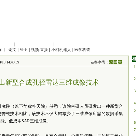
信息科学
|
地球科学
|
数理科学
|
管理综合
项目
|
论文
|
绘图
|
视频·直播
|
小柯机器人
|
医学科普
相
14:48:59
选择字号：
小
中
大
1
2
出新型合成孔径雷达三维成像技术
3
4
研究院（以下简称空天院）获悉，该院科研人员研发出一种新型合
5
。与传统技术相比，该技术不仅大幅减少了三维成像所需的数据采集
能、低成本SAR三维成像。
6
7