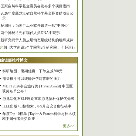
国家自然科学基金委员会发布多个项目指南
2026年度黑龙江省自然科学基金拟资助项目公
示
杨周旺：为国产工业软件锻造一颗“中国心”
两个神秘祖先在现代人类DNA中现形
新研究揭示人脑皮层动态层级结构的组织规律
0
澳门大学新设5个学院和2个研究院，今起运行
编辑部推荐博文
科研绘图，暑期优惠！下单立减500元
甜菜根汁可以缓解怀孕对肾脏的压力
MDPI 2026参会旅行奖 (Travel Award) 中国区
获奖名单公布！
濒危活化石ELF理论重塑濒危物种保护优先级
IEEE出版+EI快检索，8-9月会议合集征稿中
年度Top 10榜单 | Taylor & Francis科学与技术领
域中国作者最受欢迎 ...
更多>>