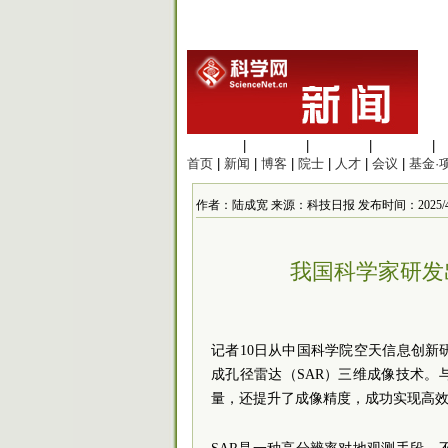
生命科学
|
医学科学
|
化学科学
|
工程材料
|
首页
|
新闻
|
博客
|
院士
|
人才
|
会议
|
基金·
作者：陆成宽 来源：科技日报 发布时间：2025/4/10 
我国科学家研发
记者10日从中国
科学院
空天信息创新
成孔径雷达（SAR）三维成像技术
量，还提升了成像精度，成功实现高效