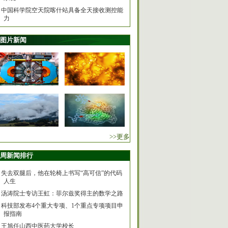
中国科学院空天院喀什站具备全天接收测控能
力
图片新闻
>>更多
周新闻排行
失去双腿后，他在轮椅上书写“高可信”的代码
人生
汤涛院士专访王虹：菲尔兹奖得主的数学之路
科技部发布4个重大专项、1个重点专项项目申
报指南
王旭任山西中医药大学校长