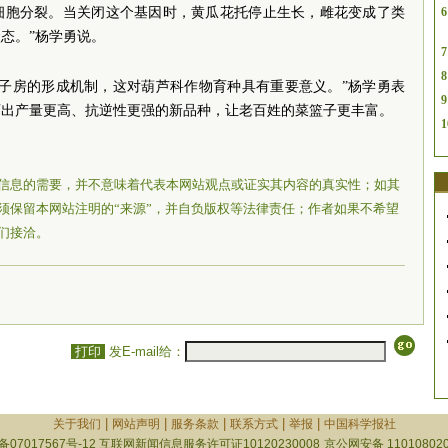
细胞分裂。当关闭这个基因时，黄瓜花托停止生长，雌花变成了类
6
态。”杨学勇说。
7
8
位子房的形成机制，这对葫芦科作物育种具有重要意义。”杨学勇表
9
育出产量更高、抗逆性更强的新品种，让老百姓的菜篮子更丰富。
1
信息的需要，并不意味着代表本网站观点或证实其内容的真实性；如其
须保留本网站注明的“来源”，并自负版权等法律责任；作者如果不希望
们接洽。
打印
发E-mail给：
|
|
|
|
|
关于我们
网站声明
服务条款
联系方式
举报
中国科学报社
备07017567号-12
互联网新闻信息服务许可证10120230008
京公网安备 110108020