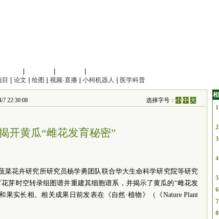
信息科学
|
地球科学
|
数理科学
|
管理综合
项目
|
论文
|
绘图
|
视频·直播
|
小柯机器人
|
医学科普
相
2:30:08
选择字号：
小
中
大
1
2
揭开黄瓜“雌花发育秘密”
3
4
蔬菜花卉研究所研究员杨学勇团队联合华大生命科学研究院等研究
5
育花芽时空转录组图谱并重建其细胞谱系，并揭示了黄瓜的“雌花发
6
实长相。相关成果日前发表在《自然·植物》（《Nature Plant
7
8