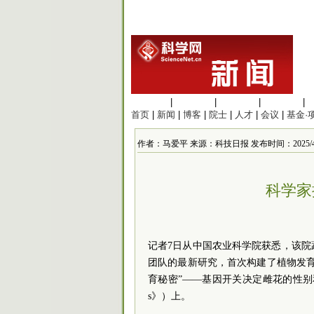
生命科学
|
医学科学
|
化学科学
|
工程材料
|
首页
|
新闻
|
博客
|
院士
|
人才
|
会议
|
基金·
作者：马爱平 来源：科技日报 发布时间：2025/4/7 2
科学家
记者7日从中国农业
科学院
获悉，该院
团队的最新研究，首次构建了植物发
育秘密”——基因开关决定雌花的性别和果
s》）上。