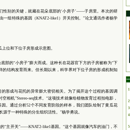
们性别的关键，就藏在花朵底部的‘小房子’——子房里。本次的研
一组特殊的基因（KNAT2-like1）开关控制。”论文通讯作者杨学
瓜上位和下位子房形成示意图。
底部的“小房子”膨大而成。这种长在花器官下方的子房被称为“下
同样的结构发育而来。但长期以来，科学界对下位子房的形成机制知
一
1
房的形成与花托的异常膨大密切相关。为了揭开这个过程的基因调
相机”Stereo-seq技术。“这项技术就像给植物发育过程拍电影，
2
基因。通过分析52个不同发育阶段的样本，我们团队绘制了黄瓜花
3
生长源于一种特殊的分生组织活性。”杨学勇说。
4
主开关”——KNAT2-like1基因。“这个基因就像汽车的油门，不
5