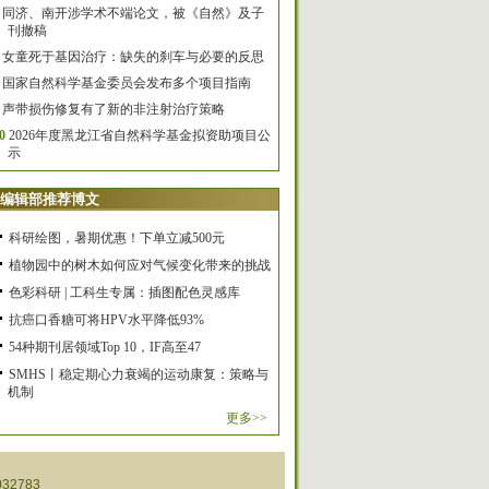
同济、南开涉学术不端论文，被《自然》及子
刊撤稿
女童死于基因治疗：缺失的刹车与必要的反思
国家自然科学基金委员会发布多个项目指南
声带损伤修复有了新的非注射治疗策略
0
2026年度黑龙江省自然科学基金拟资助项目公
示
编辑部推荐博文
科研绘图，暑期优惠！下单立减500元
植物园中的树木如何应对气候变化带来的挑战
色彩科研 | 工科生专属：插图配色灵感库
抗癌口香糖可将HPV水平降低93%
54种期刊居领域Top 10，IF高至47
SMHS丨稳定期心力衰竭的运动康复：策略与
机制
更多>>
32783