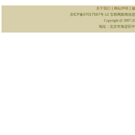
|
|
关于我们
网站声明
京ICP备07017567号-12
互联网新闻信息服
Copyright @ 2007-
地址：北京市海淀区中关村