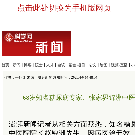
点击此处切换为手机版网页
生命科学
|
医学科学
|
化学科学
|
工程材料
|
信息科学
|
地球科学
|
数理科学
|
首页
|
新闻
|
博客
|
院士
|
人才
|
会议
|
基金·项目
|
论文
|
绘图
|
视频·直播
|
小
作者：岳怀让 来源：澎湃新闻 发布时间：2025/4/6 14:48:54
68岁知名糖尿病专家、张家界锦洲中
澎湃新闻记者从相关方面获悉，知名糖
中医院
院长
赵锦洲先生，因病医治无效，于