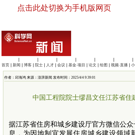
点击此处切换为手机版网页
生命科学
|
医学科学
|
化学科学
|
工程材料
|
信息科学
|
地球科学
|
数理科学
|
首页
|
新闻
|
博客
|
院士
|
人才
|
会议
|
基金·项目
|
论文
|
绘图
|
视频·直播
|
小
作者：邱海鸿 来源：澎湃新闻 发布时间：2025/4/4 9:39:01
中国工程院院士缪昌文任江苏省住
据江苏省住房和城乡建设厅官方微信公众号
息，为因地制宜发展住房城乡建设领域