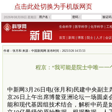
点击此处切换为手机版网页
生命科学
|
医学科学
|
化学科学
|
工
首页
|
新闻
|
博客
|
院士
|
人才
|
会议
作者：张月和 来源：中国新闻网 发布时间：2025/3/26 14:55:53
程京：“我可能是院士中唯一一
中新网3月26日电(张月和)民建中央副
主
京26日上午出席博鳌亚洲论坛一场圆桌
能和现代基因组技术结合，解析中药是