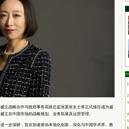
一
1
2
3
原威立战略合作与政府事务高级总监张莫依女士将正式接任成为威
责威立在中国市场的战略规划、业务拓展及运营管理。
4
5
的进一步深耕，旨在加速推动本地化创新，深化与中国学术界、教
6