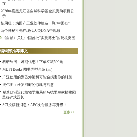
在
2026年度黑龙江省自然科学基金拟资助项目公
示
杨周旺：为国产工业软件锻造一颗“中国心”
两个神秘祖先在现代人类DNA中现形
0
《自然》关注中国首批“实践博士”的硬核突围
编辑部推荐博文
科研绘图，暑期优惠！下单立减500元
MDPI Books 图书类型介绍 (三)
广泛使用的聚乙烯塑料可能会损害你的肝脏
波尔图：杜罗河畔的惊魂与治愈
塑造欧洲近代植物学格局的马德里皇家植物园
里程碑式园长
SCI投稿新消息：APC支付服务再升级！
更多>>