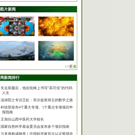
图片新闻
>>更多
周新闻排行
失去双腿后，他在轮椅上书写“高可信”的代码
人生
汤涛院士专访王虹：菲尔兹奖得主的数学之路
科技部发布4个重大专项、1个重点专项项目申
报指南
王旭任山西中医药大学校长
国家自然科学基金委员会发布多个项目指南
力直接构成物质！中国科学家首次认证胶球存