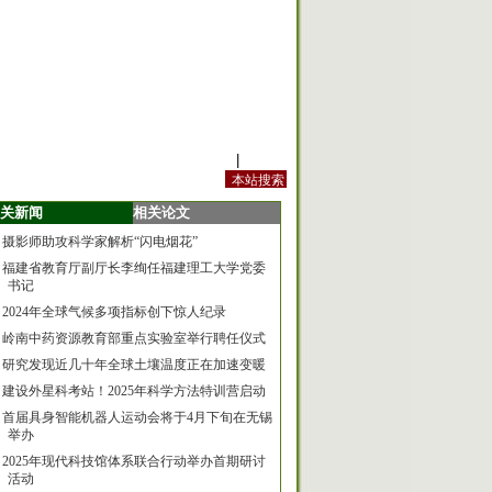
站内规定
|
手机版
关新闻
相关论文
摄影师助攻科学家解析“闪电烟花”
福建省教育厅副厅长李绚任福建理工大学党委
书记
2024年全球气候多项指标创下惊人纪录
岭南中药资源教育部重点实验室举行聘任仪式
研究发现近几十年全球土壤温度正在加速变暖
建设外星科考站！2025年科学方法特训营启动
首届具身智能机器人运动会将于4月下旬在无锡
举办
2025年现代科技馆体系联合行动举办首期研讨
活动