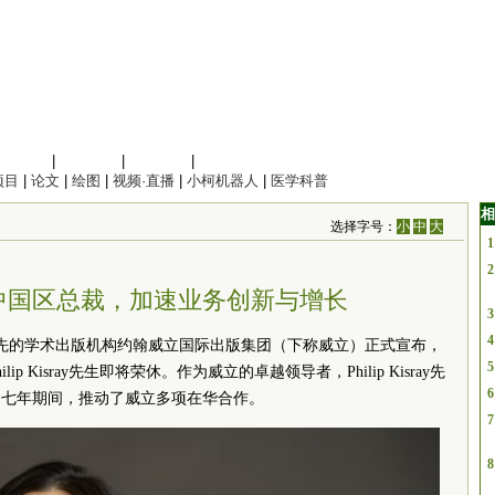
信息科学
|
地球科学
|
数理科学
|
管理综合
项目
|
论文
|
绘图
|
视频·直播
|
小柯机器人
|
医学科普
相
选择字号：
小
中
大
1
2
中国区总裁，加速业务创新与增长
3
4
球领先的学术出版机构约翰威立国际出版集团（下称威立）正式宣布，
5
 Kisray先生即将荣休。作为威立的卓越领导者，Philip Kisray先
6
的七年期间，推动了威立多项在华合作。
7
8