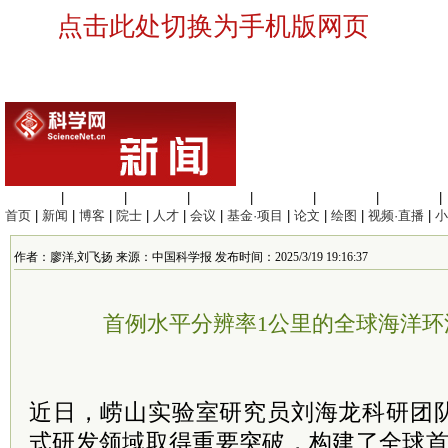
点击此处切换为手机版网页
生命科学
|
医学科学
|
化学科学
|
工程材料
|
信息科学
|
地球科学
|
数理科学
|
首页
|
新闻
|
博客
|
院士
|
人才
|
会议
|
基金·项目
|
论文
|
绘图
|
视频·直播
|
小
作者：廖洋,刘飞扬 来源：中国科学报 发布时间：2025/3/19 19:16:37
首例水平分辨率1公里的全球海洋环
近日，崂山实验室研究员刘海龙科研团
式研发领域取得重要突破，构建了全球首