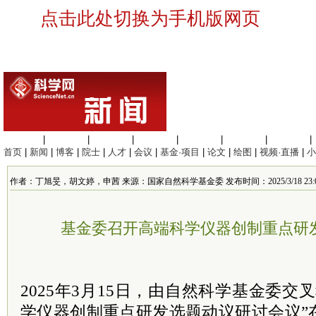
点击此处切换为手机版网页
生命科学
|
医学科学
|
化学科学
|
工程材料
|
信息科学
|
地球科学
|
数理科学
|
首页
|
新闻
|
博客
|
院士
|
人才
|
会议
|
基金·项目
|
论文
|
绘图
|
视频·直播
|
小
作者：丁旭旻，胡文婷，申茜 来源：国家自然科学基金委 发布时间：2025/3/18 23:02
基金委召开高端科学仪器创制重点研
2025年3月15日，由自然科学基金委交
学仪器创制重点研发选题动议研讨会议”