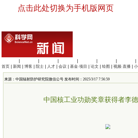
点击此处切换为手机版网页
生命科学
|
医学科学
|
化学科学
|
工程材料
|
信息科学
|
地球科学
|
数理科学
|
首页
|
新闻
|
博客
|
院士
|
人才
|
会议
|
基金·项目
|
论文
|
绘图
|
视频·直播
|
小
来源：中国辐射防护研究院微信公号 发布时间：2025/3/17 7:56:59
中国核工业功勋奖章获得者李