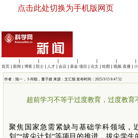
点击此处切换为手机版网页
生命科学
|
医学科学
|
化学科学
|
工程材料
|
信息科学
|
地球科学
|
数理科学
|
首页
|
新闻
|
博客
|
院士
|
人才
|
会议
|
基金·项目
|
论文
|
绘图
|
视频·直播
|
小
作者：陆一，卜尚聪，董子婧 来源：文汇报 发布时间：2025/3/15 8:47:52
超前学习不等于过度教育，过度教育
聚焦国家急需紧缺与基础学科领域，
划”“拔尖计划”等项目的推进，拔尖学生