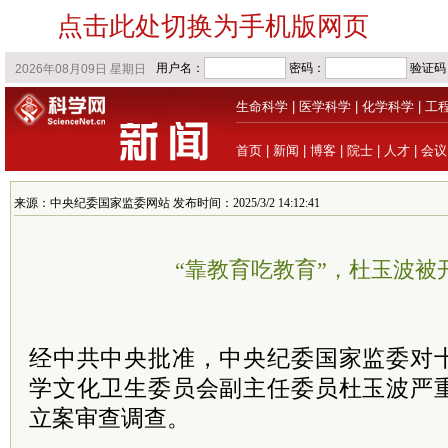
点击此处切换为手机版网页
生命科学
|
医学科学
|
化学科学
|
工
首页
|
新闻
|
博客
|
院士
|
人才
|
会议
来源：中央纪委国家监委网站 发布时间：2025/3/2 14:12:41
“靠教育吃教育”，杜玉波被
经
中共
中央批准，中央纪委国家监委对
学文化卫生
委员
会副主任委员杜玉波严
立案审查调查。