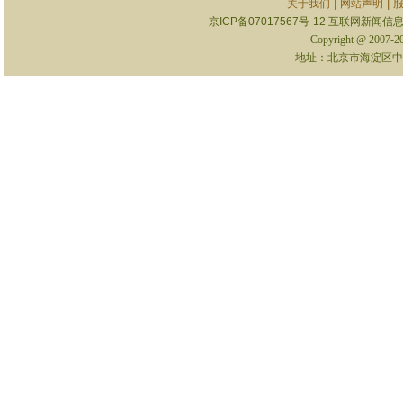
|
|
关于我们
网站声明
京ICP备07017567号-12
互联网新闻信息服
Copyright @ 2007-
地址：北京市海淀区中关村