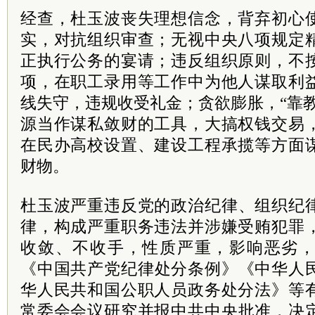
经查，杜玉波丧失理想信念，背弃初心
实，对抗组织审查；无视中央八项规定
正执行公务的宴请；违反组织原则，不
项，在职工录用等工作中为他人谋取利
线失守，违规收受礼金；贪欲膨胀，“靠
源当作谋私敛财的工具，大搞权钱交易
在民办高校设置、建设工程承揽等方面
财物。
杜玉波严重违
反党
的政治纪律、组织纪
律，构成严重职务违法并涉嫌受贿犯罪
收敛、不收手，性质严重，影响恶劣
《中国
共产
党
纪律
处分
条例》《中华人
华人民共和国公职人员政务处分法》等
常委
会会议研究并报中共中央批准，决