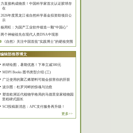
力直接构成物质！中国科学家首次认证胶球存
在
2026年度黑龙江省自然科学基金拟资助项目公
示
杨周旺：为国产工业软件锻造一颗“中国心”
两个神秘祖先在现代人类DNA中现形
0
《自然》关注中国首批“实践博士”的硬核突围
编辑部推荐博文
科研绘图，暑期优惠！下单立减500元
MDPI Books 图书类型介绍 (三)
广泛使用的聚乙烯塑料可能会损害你的肝脏
波尔图：杜罗河畔的惊魂与治愈
塑造欧洲近代植物学格局的马德里皇家植物园
里程碑式园长
SCI投稿新消息：APC支付服务再升级！
更多>>