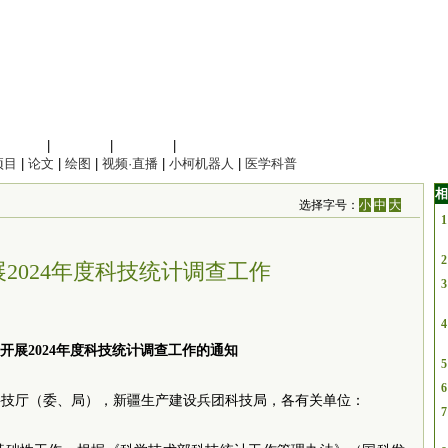
信息科学
|
地球科学
|
数理科学
|
管理综合
项目
|
论文
|
绘图
|
视频·直播
|
小柯机器人
|
医学科普
相
选择字号：
小
中
大
1
2
2024年度科技统计调查工作
3
4
开展2024年度科技统计调查工作的通知
5
6
科技厅（委、局），新疆生产建设兵团科技局，各有关单位：
7