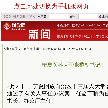
点击此处切换为手机版网页
生命科学
|
医学科学
|
化学科学
|
工
首页
|
新闻
|
博客
|
院士
|
人才
|
会议
作者：蒋子文，高宇婷 来源：澎湃新闻 发布时间：2025/2/21 12:48:03
宁夏医科大学党委副书记丁
2月21日，宁夏
回族
自治区十三届
人大
常
通过了有关人事任免议案，任命丁聃为
书长、办公厅主任。