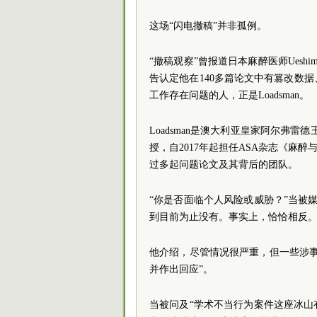
这场“闪电撤稿”并非孤例。
“撤稿观察”曾报道日本麻醉医师Ueshi
告认定他在140多篇论文中有篡改数
工作存在问题的人，正是Loadsman。
Loadsman是澳大利亚皇家阿尔弗
授，自2017年起担任ASA杂志《麻
过多起问题论文及其背后的团队。
“你是否面临个人风险或威胁？”当被媒
到目前为止没有。事实上，恰恰相反。
他介绍，尽管情况很严重，但一些涉
并作出回应”。
当被问及“学术不当行为案件这座冰山有