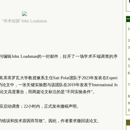
一
“学术侦探”John Loadsman
1
2
3
辑John Loadsman的一封邮件，拉开了一场学术不端调查的序
4
5
6
耳其库库罗瓦大学教授兼系主任Sait Polat团队于2023年发表在Experi
（EBR）上的论文中，一张关键实验图与该团队在2019年发表于International Jo
7
IJE）的另一篇论文高度重合，而两篇论文标注的是“不同实验条件”。
8
9
zturk回应启动调查；22小时内，正式发布撤稿声明。
1
的错误和技术原因而导致”。因此，作者要求撤回该论文。