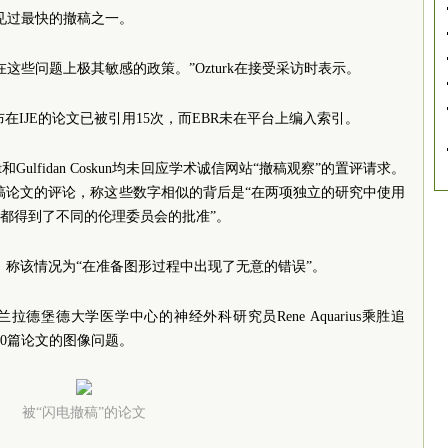
这是她见过最快的撤稿之一。
这些问题上极其敏感的政策。”Ozturk在接受采访时表示。
19年发布在IJE的论文已被引用15次，而EBR未在平台上编入索引。
Gulfidan Coskun均未回应学术诚信网站“撤稿观察”的置评请求。
了针对撤稿论文的评论，称这些数字相似的背后是“在两项独立的研究中使用
究都得到了不同的伦理委员会的批准”。
评论，称该情况为“在准备图形过程中出现了无意的错误”。
荷兰拉德堡德大学医学中心的神经外科研究员Rene Aquarius乘胜追
t的20篇论文的图像问题。
被“闪电撤稿”的论文