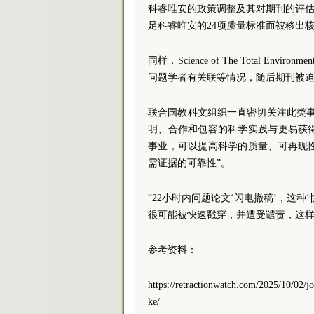
科睿唯安的政策调整及其对期刊的评估行
足科睿唯安的24项质量标准而被移出
同样，Science of The Total E
问题学者有关联等情况，随后期刊被
联合国教科文组织一直密切关注此类
明、合作和包容的科学实践与更易获
事业，可以提高科学的质量、可再现
需证据的可靠性”。
“22小时内问题论文‘闪电撤稿’，这
很可能被快速戳穿，并遭受谴责，这样
参考资料：
https://retractionwatch.com/2025/10/02/jo
ke/