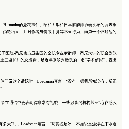
ma Hironobo的撤稿事件。昭和大学和日本麻醉师协会发布的调查报
据、伪造结果，并对作者身份做手脚等不当行为。而第一个怀疑他的
雷德王子医院-悉尼地方卫生区的全职专业麻醉师、悉尼大学的联合副教
醉与重症监护》的总编辑，是近年来较为活跃的一名“学术侦探”，查出
体问及这个话题时，Loadsman直言：“没有，据我所知没有，反正
”
事者在通信中会表现得非常有礼貌，一些涉事的机构甚至“心存感激
多大”时，Loadsman坦言：“与其说是冰，不如说是漂浮在下水道