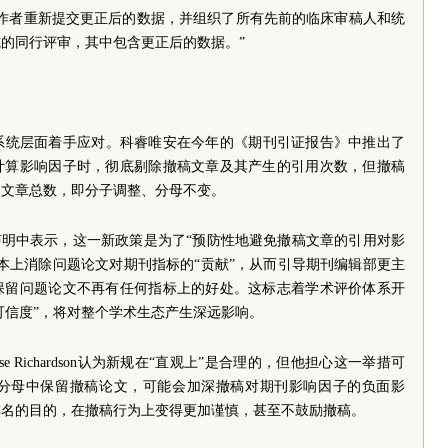
求作者重新提交更正后的数据，并组织了所有先前的临床审稿人和统
的同行评审，其中包含更正后的数据。”
系统层面着手应对。科睿唯安在今年的《期刊引证报告》中推出了
在计算影响因子时，彻底剔除撤稿文章及其产生的引用次数，但撤稿
用文章总数，即分子调整、分母不变。
a Quaderi在声明中表示，这一新政策是为了“预防性地避免撤稿文章的引用对影
本上消除问题论文对期刊指标的“贡献”，从而引导期刊编辑部更主
保留问题论文不再有任何指标上的好处。这标志着学术评价体系开
可信度”，将对整个学术生态产生深远影响。
 Richardson认为新规在“直观上”是合理的，但他担心这一举措可
分母中保留撤稿论文，可能会加深撤稿对期刊影响因子的负面影
排名的目的，在撤稿行为上变得更加谨慎，甚至不鼓励撤稿。