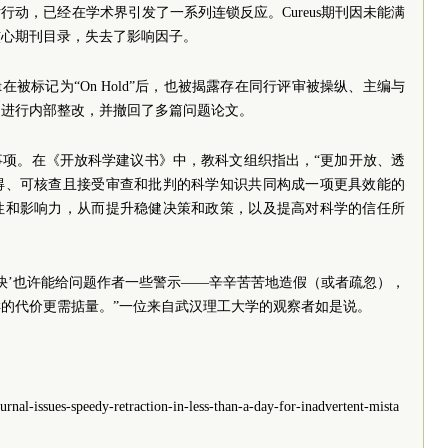
动，已经在学术界引发了一系列连锁反应。Cureus期刊因未能满
核心期刊目录，失去了影响因子。
nvironment在被标记为“On Hold”后，也被揭露存在同行评审被操纵、主编与
迫进行内部整改，并撤回了多篇问题论文。
事项。在《开放科学建议书》中，教科文组织指出，“更加开放、透
得、可核查且接受审查和批判的科学知识共同构成一项更具效能的
性和影响力，从而提升稳健决策和政策，以及提高对科学的信任所
种‘快’也许能给问题作者一些警示——辛辛苦苦地造假（或者疏忽），
的代价更需掂量。”一位来自武汉理工大学的观察者如是说。
urnal-issues-speedy-retraction-in-less-than-a-day-for-inadvertent-mista