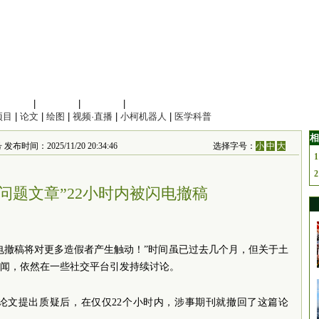
信息科学
|
地球科学
|
数理科学
|
管理综合
项目
|
论文
|
绘图
|
视频·直播
|
小柯机器人
|
医学科普
相
2025/11/20 20:34:46
选择字号：
小
中
大
1
2
问题文章”22小时内被闪电撤稿
闪电撤稿将对更多造假者产生触动！”时间虽已过去几个月，但关于土
撤稿的新闻，依然在一些社交平台引发持续讨论。
论文提出质疑后，在仅仅22个小时内，涉事期刊就撤回了这篇论