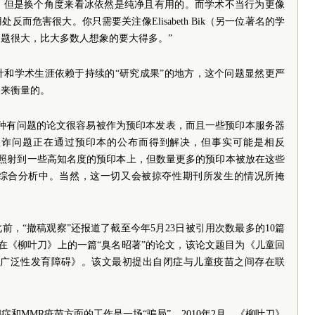
，但是换个角度来看冰依然是纯净且有用的。而学术不当行为更像
而危害很大。你只需要关注像Elisabeth Bik（另一位著名的学
题很大，比大多数人想象的要大得多。”
计和学术生涯依赖于持续的“研究成果”的地方，这个问题显然更严
文来衡量的。
这种有问题的论文很容易被作为预印本发表，而且一些预印本服务器
欺诈问题正在通过预印本的公布而得到解决，但事实可能是相反
可能会照射到一些高知名度的预印本上，但数量更多的预印本被放在这些
综合分析中。当然，这一切又会被掠夺性期刊所发生的情况所掩
，“撤稿观察”还报道了截至今年5月23日被引用次数最多的10篇
eld发表在《柳叶刀》上的一篇“臭名昭著”的论文，该论文题目为《儿童回
、广泛性发育障碍》。该文最初提出自闭症与儿童疫苗之间存在联
和MMR疫苗方面的工作是一场“骗局”。2010年2月，《柳叶刀》