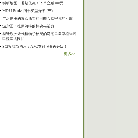
科研绘图，暑期优惠！下单立减500元
MDPI Books 图书类型介绍 (三)
广泛使用的聚乙烯塑料可能会损害你的肝脏
波尔图：杜罗河畔的惊魂与治愈
塑造欧洲近代植物学格局的马德里皇家植物园
里程碑式园长
SCI投稿新消息：APC支付服务再升级！
更多>>