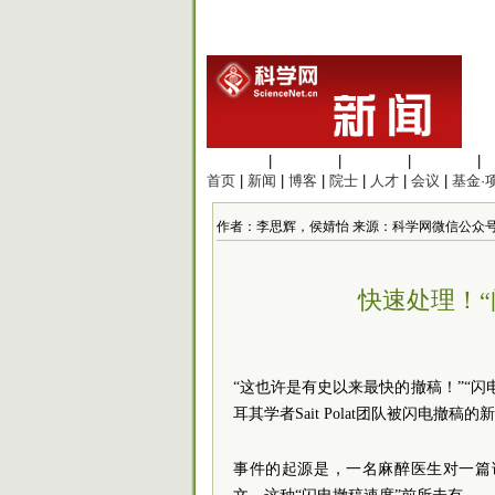
生命科学
|
医学科学
|
化学科学
|
工程材料
|
首页
|
新闻
|
博客
|
院士
|
人才
|
会议
|
基金·
作者：李思辉，侯婧怡 来源：科学网微信公众号 发布时间：
快速处理！“
“这也许是有史以来最快的撤稿！”“
耳其学者Sait Polat团队被闪电
事件的起源是，一名麻醉医生对一篇