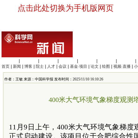
点击此处切换为手机版网页
生命科学
|
医学科学
|
化学科学
|
工程材料
|
信息科学
|
地球科学
|
数理科学
|
首页
|
新闻
|
博客
|
院士
|
人才
|
会议
|
基金·项目
|
论文
|
绘图
|
视频·直播
|
小
作者：王敏 来源：中国科学报 发布时间：2025/11/10 16:10:26
400米大气环境气象梯度观测
11月9日上午，400米大气环境气象梯
正式启动建设。该项目位于合肥综合性