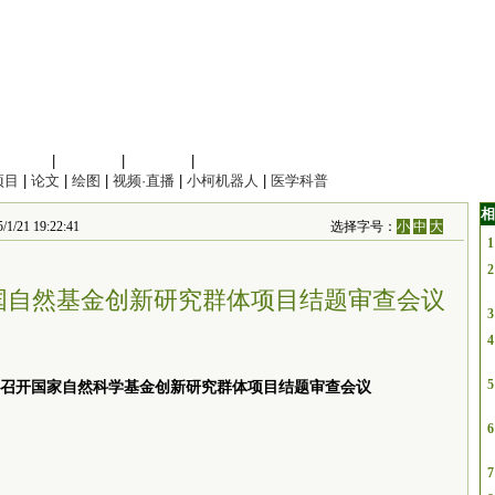
信息科学
|
地球科学
|
数理科学
|
管理综合
项目
|
论文
|
绘图
|
视频·直播
|
小柯机器人
|
医学科普
相
 19:22:41
选择字号：
小
中
大
1
2
国自然基金创新研究群体项目结题审查会议
3
4
5
召开国家自然科学基金创新研究群体项目结题审查会议
6
7