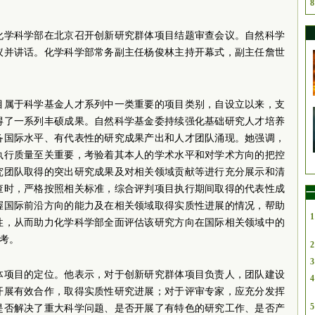
8
化学科学部在北京召开创新研究群体项目结题审查会议。自然科学
议并讲话。化学科学部常务副主任杨俊林主持开幕式，副主任詹世
目属于科学基金人才系列中一类重要的项目类别，自设立以来，支
得了一系列丰硕成果。自然科学基金委持续强化基础研究人才培养
备国际水平、有代表性的研究成果产出和人才团队涌现。她强调，
执行质量至关重要，考验着其本人的学术水平和对学术方向的把控
究团队取得的突出研究成果及对相关领域贡献等进行充分展示和清
查时，严格按照相关标准，综合评判项目执行期间取得的代表性成
一
握国际前沿方向的能力及在相关领域取得实质性进展的情况，帮助
1
性，从而助力化学科学部全面评估该研究方向在国际相关领域中的
参考。
2
3
体项目的定位。他表示，对于创新研究群体项目负责人，团队建设
4
开展有效合作，取得实质性研究进展；对于评审专家，应充分发挥
5
是否解决了重大科学问题、是否开展了有特色的研究工作、是否产