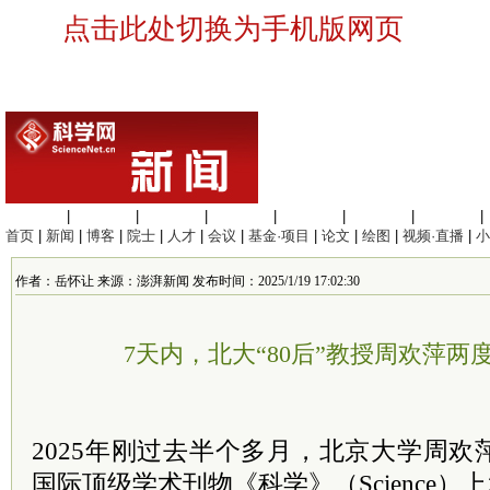
点击此处切换为手机版网页
生命科学
|
医学科学
|
化学科学
|
工程材料
|
信息科学
|
地球科学
|
数理科学
|
首页
|
新闻
|
博客
|
院士
|
人才
|
会议
|
基金·项目
|
论文
|
绘图
|
视频·直播
|
小
作者：岳怀让 来源：澎湃新闻 发布时间：2025/1/19 17:02:30
7天内，北大“80后”教授周欢萍两度在
2025年刚过去半个多月，北京大学周
国际顶级学术刊物《科学》（Science）