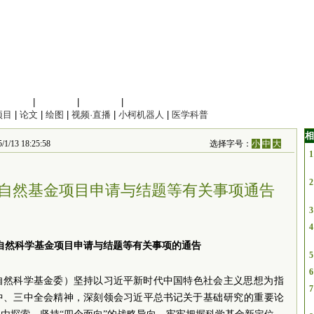
信息科学
|
地球科学
|
数理科学
|
管理综合
项目
|
论文
|
绘图
|
视频·直播
|
小柯机器人
|
医学科普
相
 18:25:58
选择字号：
小
中
大
1
2
度国自然基金项目申请与结题等有关事项通告
3
4
家自然科学基金项目申请与结题等有关事项的通告
5
6
自然科学基金委）坚持以习
近平
新时代中国特色
社会主义
思想为指
7
中、三中全会精神，深刻领会
习近平
总
书记
关于基础研究的重要论