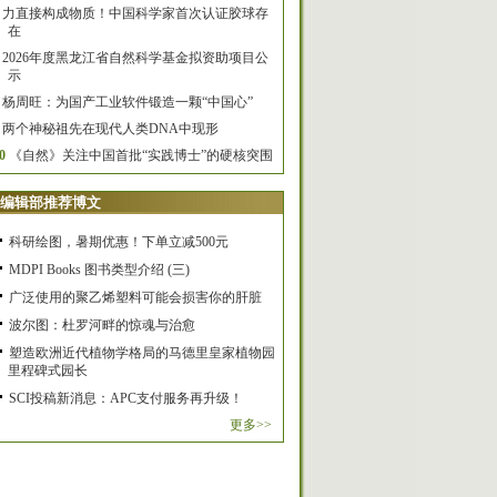
力直接构成物质！中国科学家首次认证胶球存
在
2026年度黑龙江省自然科学基金拟资助项目公
示
杨周旺：为国产工业软件锻造一颗“中国心”
两个神秘祖先在现代人类DNA中现形
0
《自然》关注中国首批“实践博士”的硬核突围
编辑部推荐博文
科研绘图，暑期优惠！下单立减500元
MDPI Books 图书类型介绍 (三)
广泛使用的聚乙烯塑料可能会损害你的肝脏
波尔图：杜罗河畔的惊魂与治愈
塑造欧洲近代植物学格局的马德里皇家植物园
里程碑式园长
SCI投稿新消息：APC支付服务再升级！
更多>>