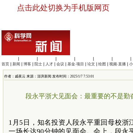
点击此处切换为手机版网页
生命科学
|
医学科学
|
化学科学
|
工程材料
|
信息科学
|
地球科学
|
数理科学
|
首页
|
新闻
|
博客
|
院士
|
人才
|
会议
|
基金·项目
|
论文
|
绘图
|
视频·直播
|
小
作者：戚夜云 来源：澎湃新闻 发布时间：2025/1/7 7:53:01
段永平浙大见面会：最重要的不是勤
1月5日，知名投资人段永平重回母校浙
一场长达90分钟的见面会。会上，段永