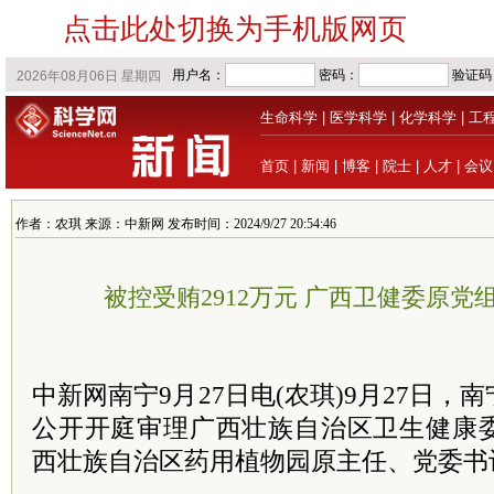
点击此处切换为手机版网页
生命科学
|
医学科学
|
化学科学
|
工
首页
|
新闻
|
博客
|
院士
|
人才
|
会议
作者：农琪 来源：中新网 发布时间：2024/9/27 20:54:46
被控受贿2912万元 广西卫健委原
中新网南宁9月27日电(农琪)9月27日
公开开庭审理广西壮族自治区卫生健康
西壮族自治区药用植物园原主任、党委书