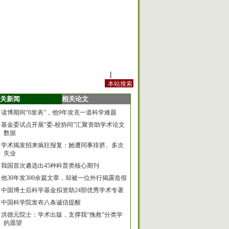
站内规定
|
手机版
关新闻
相关论文
读博期间“0发表”，他9年攻克一道科学难题
基金委试点开展“委-校协同”汇聚资助学术论文
数据
学术揭发招来疯狂报复：她遭同事排挤、多次
失业
我国首次遴选出45种科普类核心期刊
他30年发300余篇文章，却被一位外行揭露造假
中国博士后科学基金拟资助24部优秀学术专著
中国科学院发布八条诚信提醒
洪德元院士：学术出版，支撑我“挽救”分类学
的愿望