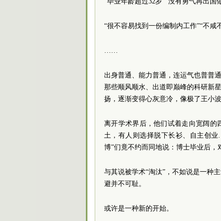
“毕业年龄超过32岁”“没有勇气再出国
“很不容易找到一份编制内工作”“不咸
……
出身普通、能力普通，连运气也普普通
那些顺风顺水、出道即巅峰的科研新星
扬，逐渐变得心灰意冷，像极了王小波
离开学术界后，他们试着走向宽阔的
土，有人则选择脱下长衫、自主创业
博”们竟不约而同地说：博士毕业后，
与其说被学术“淘汰”，不如说是一种
避并不可耻。
或许是一种新的开始。