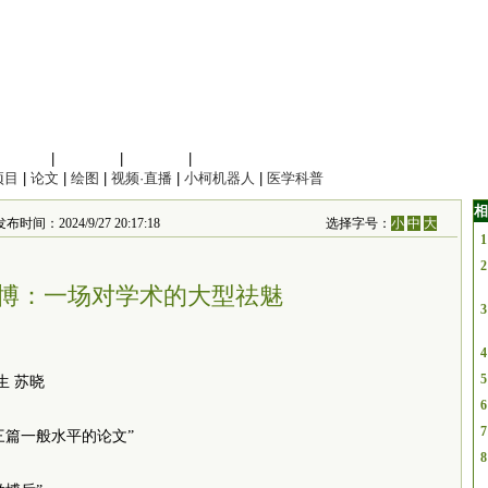
信息科学
|
地球科学
|
数理科学
|
管理综合
项目
|
论文
|
绘图
|
视频·直播
|
小柯机器人
|
医学科普
相
024/9/27 20:17:18
选择字号：
小
中
大
1
2
博：一场对学术的大型祛魅
3
4
5
生 苏晓
6
7
三篇一般水平的论文”
8