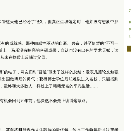
7
尽管这天他已经盼了很久，但真正尘埃落定时，他并没有想象中那
8
9
1
应有的成就感。那种由感性驱动的自豪、兴奋，甚至短暂的“不可一
的博士，马乐没有响亮的科研成果，自认也没有出色的学术天赋，读
至从未在物质上反哺过父母。
博”的帖子，网友们对“普通”做出了这样的总结：发表几篇论文勉强
续出国做博后的勇气；获得博士学位后却难以进入名校，只能找到
”，最终和大多数人一样过上了籍籍无名的平凡生活……
果有机会回到五年前，他决然不会走上读博这条路。
劲，甚至将科研视作人生破局的最优解。他是工作两年后才决定考