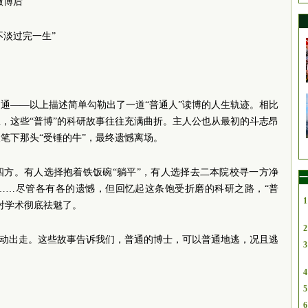
做博后”
不淡过完一生”
通——以上描述简单勾勒出了一道“普通人”读博的人生轨迹。相比
，这些“普博”的科研故事往往充满曲折。主人公也从最初的斗志昂
笔下那头“受锤的牛”，最终遗憾离场。
四方。有人选择抱着铁饭碗“躺平”，有人选择去二本院校寻一方净
一
……尽管各有各的遗憾，但回忆起这条饱受折磨的科研之路，“普
1
对学术彻底祛魅了。
2
主动出走。这些故事告诉我们，普通的博士，可以普通地逃，况且逃
3
4
5
6