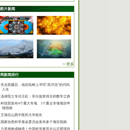
图片新闻
>>更多
周新闻排行
失去双腿后，他在轮椅上书写“高可信”的代码
人生
汤涛院士专访王虹：菲尔兹奖得主的数学之路
科技部发布4个重大专项、1个重点专项项目申
报指南
王旭任山西中医药大学校长
国家自然科学基金委员会发布多个项目指南
力直接构成物质！中国科学家首次认证胶球存