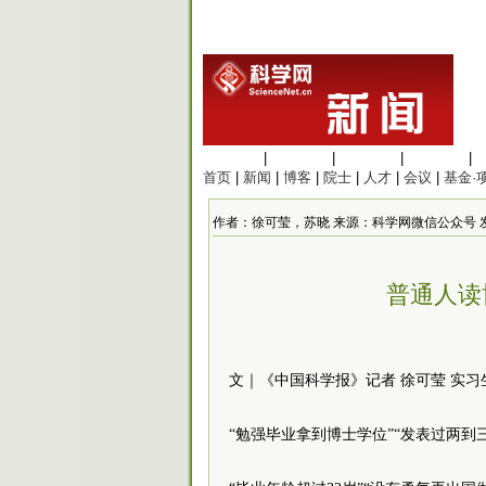
生命科学
|
医学科学
|
化学科学
|
工程材料
|
首页
|
新闻
|
博客
|
院士
|
人才
|
会议
|
基金·
作者：徐可莹，苏晓 来源：科学网微信公众号 发布时间：2
普通人读
文｜《中国科学报》记者 徐可莹 实习
“勉强毕业拿到博士学位”“发表过两到