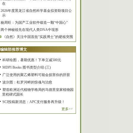
在
2026年度黑龙江省自然科学基金拟资助项目公
示
杨周旺：为国产工业软件锻造一颗“中国心”
两个神秘祖先在现代人类DNA中现形
0
《自然》关注中国首批“实践博士”的硬核突围
编辑部推荐博文
科研绘图，暑期优惠！下单立减500元
MDPI Books 图书类型介绍 (三)
广泛使用的聚乙烯塑料可能会损害你的肝脏
波尔图：杜罗河畔的惊魂与治愈
塑造欧洲近代植物学格局的马德里皇家植物园
里程碑式园长
SCI投稿新消息：APC支付服务再升级！
更多>>