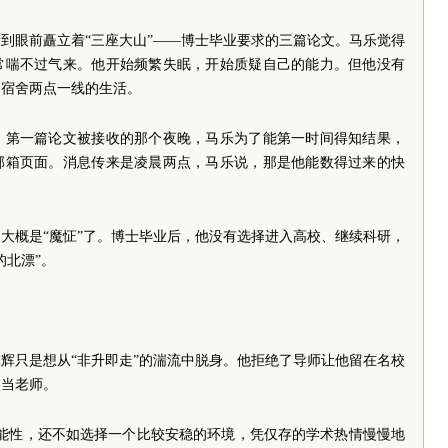
到眼前矗立着“三座大山”——博士毕业要求的三篇论文。马乐觉得
常喘不过气来。他开始频繁失眠，开始质疑自己的能力。但他没有
、宿舍两点一线的生活。
。第一篇论文被接收的那个夜晚，马乐为了能第一时间得知结果，
邮箱页面。消息传来是凌晨两点，马乐说，那是他能数得过来的快
大概是“魔怔”了。博士毕业后，他没有选择进入高校、继续科研，
的北漂”。
辉只是想从“非升即走”的湍流中脱身。他拒绝了导师让他留在名校
校当老师。
可能性，还不如选择一个比较安稳的环境，凭仅存的学术热情慢慢地