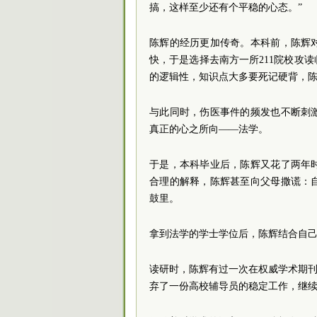
搞，这样至少还有个平稳的心态。”
陈辉的经历更加传奇。本科前，陈辉
快，于是选择去南方一所211院校攻
的逻辑性，知识点大多要死记硬背，
与此同时，伤医事件的频发也不断刺
真正的心之所向——法学。
于是，本科毕业后，陈辉又花了两年
合理的解释，陈辉甚至向父母撒谎：
鼓里。
拿到法学的学士学位后，陈辉结合自
读研时，陈辉有过一次在权威学术期刊
弃了一份高校辅导员的稳定工作，继