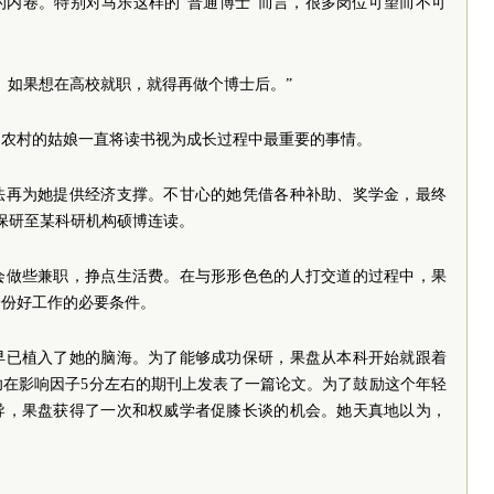
的内卷。特别对马乐这样的“普通博士”而言，很多岗位可望而不可
。如果想在高校就职，就得再做个博士后。”
自农村的姑娘一直将读书视为成长过程中最重要的事情。
法再为她提供经济支撑。不甘心的她凭借各种补助、奖学金，最终
被保研至某科研机构硕博连读。
会做些兼职，挣点生活费。在与形形色色的人打交道的过程中，果
一份好工作的必要条件。
早已植入了她的脑海。为了能够成功保研，果盘从本科开始就跟着
功在影响因子5分左右的期刊上发表了一篇论文。为了鼓励这个年轻
导，果盘获得了一次和权威学者促膝长谈的机会。她天真地以为，