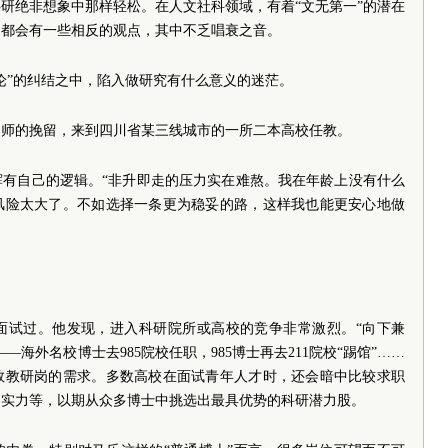
研绝非想象中那样轻松。在人文社科领域，有着“文无第一”的潜在
，都会有一些相反的观点，其中不乏唱衰之音。
论”的纠结之中，陷入做研究有什么意义的迷茫。
导师的挽留，来到四川省某三线城市的一所二本高校任教。
辉有自己的逻辑。“非升即走的压力实在难熬。我在年龄上没有什么
风险太大了。不如选择一条更为稳妥的路，这样我也能更安心地做
面试过。他发现，进入科研院所或高校的竞争非常激烈。“向下兼
海外名校博士去985院校任职，985博士再去211院校“踢馆”……
数教研岗的需求。多数高校在面试青年人才时，还会暗中比较求职
台实力等，以期从众多博士中挑选出最具优势的科研潜力股。