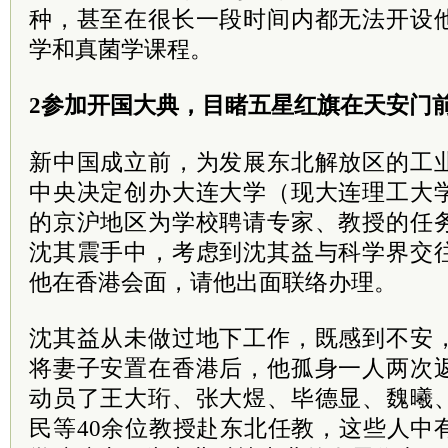
种，甚至在很长一段时间内都无法开设
学和真菌学课程。
2参加开国大典，目睹五星红旗在
天安门
新中国成立前，为发展东北解放区的工
中央决定创办大连大学（现大连理工大
的京沪地区为学校聘请专家、教授的任
沈其震手中，考虑到沈其益与科学界交
他在
香港
会面，请他出面联络办理。
沈其益从未做过地下工作，既感到不安
将妻子安置在香港后，他孤身一人两次
动员了王大珩、张大煜、毕德显、魏曦
民等40余位教授赴东北任教，这些人中