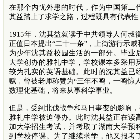
在那个内忧外患的时代，作为中国第二
其益踏上了求学之路，过程既具有代表性
1915年，沈其益就读于
中共
领导人
何叔
正值日本提出“二十一条”，上街
游行
示威
为少年沈其益校园生活的一部分。毕业
大学创办的雅礼中学，学校课本多采用
较为扎实的英语基础。此时的沈其益已
赋，曾被老师称赞为“三年不鸣，一鸣惊
数理化基础，将来从事科学事业。
但是，受到北伐战争和马日事变的影响，
雅礼中学被迫停办。此时沈其益正在读
加大学招生考试，并考取了湖南大学预
到学校停课。为了继续求学，他又报考