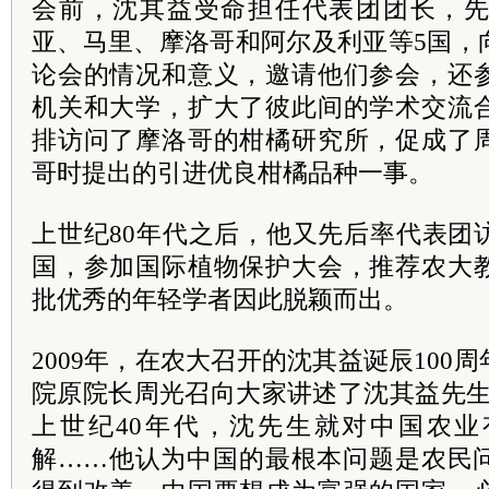
会前，沈其益受命担任代表团团长，
亚、马里、摩洛哥和阿尔及利亚等5国，
论会的情况和意义，邀请他们参会，还
机关和大学，扩大了彼此间的学术交流
排访问了摩洛哥的柑橘研究所，促成了
哥时提出的引进优良柑橘品种一事。
上世纪80年代之后，他又先后率代表团
国，参加国际植物保护大会，推荐农大
批优秀的年轻学者因此脱颖而出。
2009年，在农大召开的沈其益诞辰100
院原院长周光召向大家讲述了沈其益先生
上世纪40年代，沈先生就对中国农
解……他认为中国的最根本问题是农民