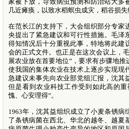
家被下放，导致病虫预测和防治站大多
几近瘫痪，以致水稻螟虫成灾，稻谷损失约
在范长江的支持下，大会组织部分专家
央提出了紧急建议和可行性措施。
毛泽
得知情况后十分重视此事，特地将此建
会的正式文件。也正是在这次会议上，毛
展农业放在首要地位”，要求有步骤地推
使我国的集体农业在技术上逐步实现现
急建议未事先向农业部党组汇报，沈其
但是看到农业科技工作受到如此高的重
愧、心安理得”。
1963年，沈其益组织成立了小麦条锈
了条锈病菌在西北、华北的越冬、越夏
病原菌生理小种产生变异的地区和原因