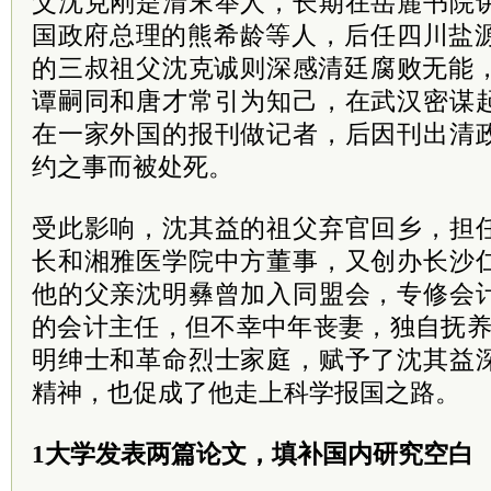
父沈克刚是清末举人，长期在岳麓书院
国政府
总理
的熊希龄等人，后任四川盐
的三叔祖父沈克诚则深感清廷
腐败
无能
谭嗣同和唐才常引为知己，在武汉密谋
在一家外国的报刊做记者，后因刊出清
约之事而被处死。
受此影响，沈其益的祖父弃官回乡，担
长和湘雅医学院中方董事，又创办长沙
他的父亲沈明彝曾加入同盟会，专修会
的会计主任，但不幸中年丧妻，独自抚养
明绅士和革命烈士家庭，赋予了沈其益
精神，也促成了他走上科学报国之路。
1大学发表两篇论文，填补国内研究空白