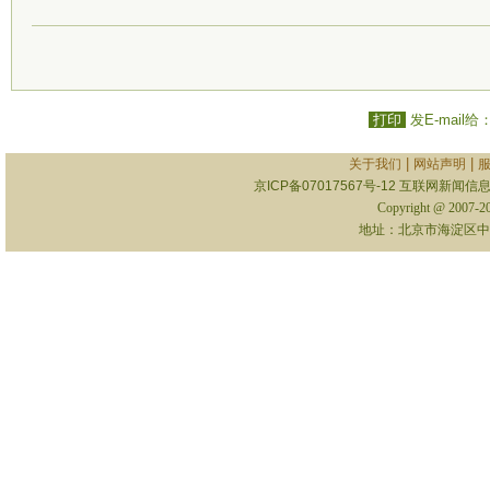
打印
发E-mail给
|
|
关于我们
网站声明
京ICP备07017567号-12
互联网新闻信息服
Copyright @ 2007-
地址：北京市海淀区中关村