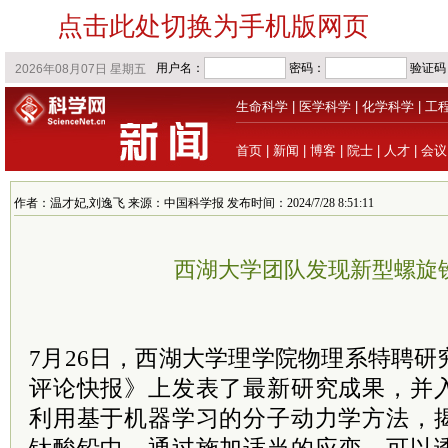
点击此处切换为手机版网页
生命科学
|
医学科学
|
化学科学
|
工
首页
|
新闻
|
博客
|
院士
|
人才
|
会议
作者：温才妃,刘逸飞 来源：中国科学报 发布时间：2024/7/28 8:51:11
西湖大学团队发现新型螺旋
7月26日，西湖大学理学院物理系
特聘
研
评论快报》上发表了最新研究成果，并
利用基于机器学习的分子动力学方法，